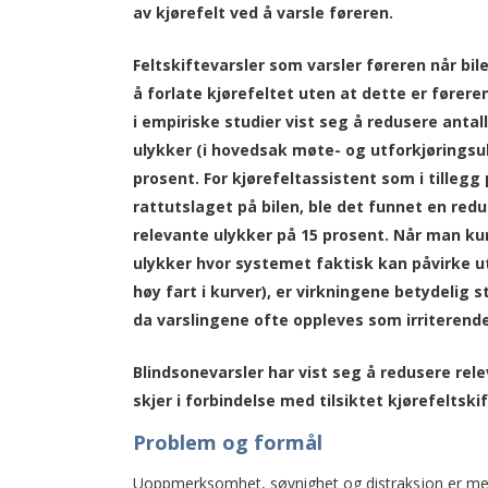
av kjørefelt ved å varsle føreren.
Feltskiftevarsler som varsler føreren når bil
å forlate kjørefeltet uten at dette er førere
i empiriske studier vist seg å redusere antal
ulykker (i hovedsak møte- og utforkjøringsu
prosent. For kjørefeltassistent som i tillegg
rattutslaget på bilen, ble det funnet en redu
relevante ulykker på 15 prosent. Når man ku
ulykker hvor systemet faktisk kan påvirke utf
høy fart i kurver), er virkningene betydelig s
da varslingene ofte oppleves som irriterend
Blindsonevarsler har vist seg å redusere rel
skjer i forbindelse med tilsiktet kjørefeltski
Problem og formål
Uoppmerksomhet, søvnighet og distraksjon er medv