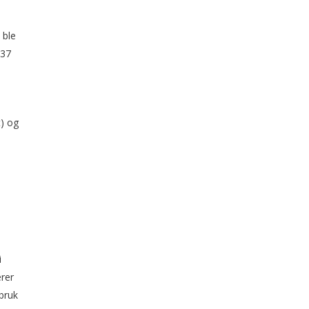
 ble
 37
t) og
i
i
rer
 bruk