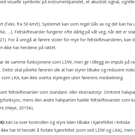
 med visuelle symboler på instrumentpanelet, et akustisk signal, og/elle
rt (f.eks. fra 50 km/t). Systemet kan som regel slås av og det kan ha u
yrke, …). Feltskiftevarsler fungerer ofte dårlig på våt veg, når det er snø
21). For å unngå at førere stoler for mye for feltskiftevarsleren, kan 
en ikke har hendene på rattet.
har de samme funksjonene som LDW, men gir i tillegg en impuls på rat
. Dette skal påvirke føreren slik at han styrer tilbake og redusere risi
 som LKA, kan ikke overta styringen uten førerens medvirkning.
ent feltskiftevarsler som standard- eller ekstrautstyr. Omtrent halvpa
ngsfunksjon, mens den andre halvparten hadde feltskiftevarsler som ka
yre (Høye, 2015A).
LK)
kan ta over kontrollen og styre bilen tilbake i kjørefeltet i kritiske
n ikke har til hensikt å forlate kjørefeltet (som ved LDW og LKA), men