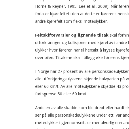
Horne & Reyner, 1995; Lee et al., 2009). Når førere
forlater kjørefeltet uten at dette er førerens hensik
andre kjørefelt som f.eks. møteulykker.
Feltskiftevarsler
og lignende tiltak
skal forhin
utforkjøringer og kollisjoner med kjøretøy i andre k
ulykker hvor føreren har til hensikt å krysse kjørefe
over bilen. Tiltakene skal i tillegg øke førerens kjø
I Norge har 27 prosent av alle personskadeulykken
alle utforkjøringsulykkene skjedde halvparten på
eller 60 km/t. Av alle møteulykkene skjedde 43 p
fartsgrense 50 eller 60 km/t.
Andelen av alle skadde som ble drept eller hardt s
ser på alle personskadeulykkene under ett, var and
møteulykker i gjennomsnitt er mer alvorlig enn an