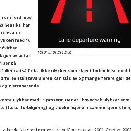
en er i ferd med
ns hensikt, har
l relevante
lykker) med 10
 påvirker
Foto: Shutterstock
ksjon av antall
n ser på
allet (altså f.eks. ikke ulykker som skjer i forbindelse med f
tørre.
Feltskiftevarsleren kan slås av og mange førere gjør de
e og distraherende.
evante ulykker med 11 prosent. Det er i hovedsak ulykker som
fte (f.eks. forbikjøring) og sidekollisjoner i samme kjøreretnin
irkende faktorer i mange ulykker (Connor et al., 2001; Gordon, 2009