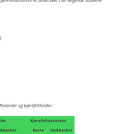
 kjørefeltassistent er undersøkt i de følgende studiene:
)
ftevarsler og kjørefeltholder.
sler
Kjørefeltassistent
ikkerhet
Beste
Usikkerhet