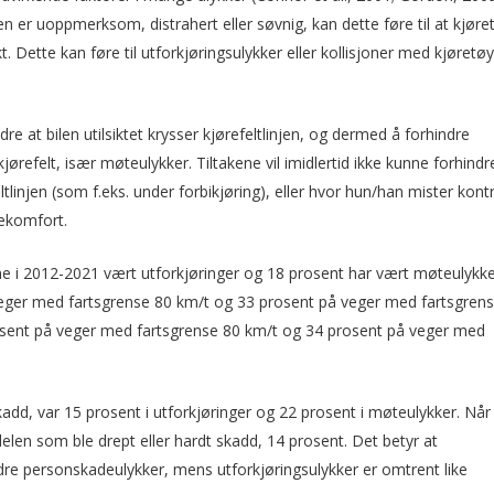
n er uoppmerksom, distrahert eller søvnig, kan dette føre til at kjøre
t. Dette kan føre til utforkjøringsulykker eller kollisjoner med kjøretøy
dre at bilen utilsiktet krysser kjørefeltlinjen, og dermed å forhindre
jørefelt, især møteulykker. Tiltakene vil imidlertid ikke kunne forhindr
ltlinjen (som f.eks. under forbikjøring), eller hvor hun/han mister kontr
rekomfort.
e i 2012-2021 vært utforkjøringer og 18 prosent har vært møteulykke
 veger med fartsgrense 80 km/t og 33 prosent på veger med fartsgren
rosent på veger med fartsgrense 80 km/t og 34 prosent på veger med
kadd, var 15 prosent i utforkjøringer og 22 prosent i møteulykker. Nå
elen som ble drept eller hardt skadd, 14 prosent. Det betyr at
dre personskadeulykker, mens utforkjøringsulykker er omtrent like