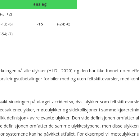
anslag
(-3; +2)
(-13; -8)
-15
(-24; -6)
(-54; -7)
kningen på alle ulykker (HLDI, 2020) og den har ikke funnet noen effe
forsikringsutbetalinger for biler med og uten feltskiftevarsler, med kont
økt virkningen på «target accidents», dvs. ulykker som feltskiftevarsl
ovedsak eneulykker, møteulykker og sidekollisjoner i samme kjøreretnin
fikk definisjon» av relevante ulykker. Den vide definisjonen omfatter al
kke definisjonen omfatter de samme ulykkestypene, men disse ulykken
vor systemene kan ha påvirket utfallet. For eksempel vil møteulykker 