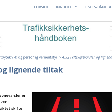
FORSIDE
INNHOLD
OM TS-HÅNDB
etøyteknikk og personlig verneutstyr
>
4.32 Feltskiftevarsler og lignend
og lignende tiltak
dsonevarsler er
ker i
siktet skifte