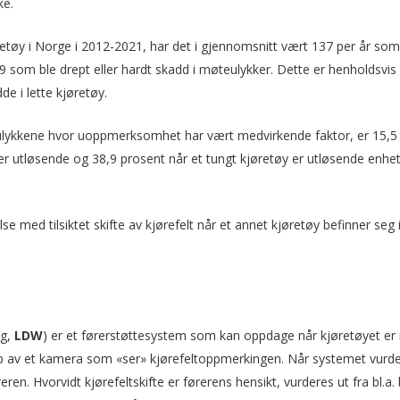
ke.
retøy i Norge i 2012-2021, har det i gjennomsnitt vært 137 per år som
69 som ble drept eller hardt skadd i møteulykker. Dette er henholdsvis
e i lette kjøretøy.
dsulykkene hvor uoppmerksomhet har vært medvirkende faktor, er 15,5
er utløsende og 38,9 prosent når et tungt kjøretøy er utløsende enhe
lse med tilsiktet skifte av kjørefelt når et annet kjøretøy befinner seg 
ng,
LDW
) er et førerstøttesystem som kan oppdage når kjøretøyet er 
elp av et kamera som «ser» kjørefeltoppmerkingen. Når systemet vurde
eren. Hvorvidt kjørefeltskifte er førerens hensikt, vurderes ut fra bl.a.