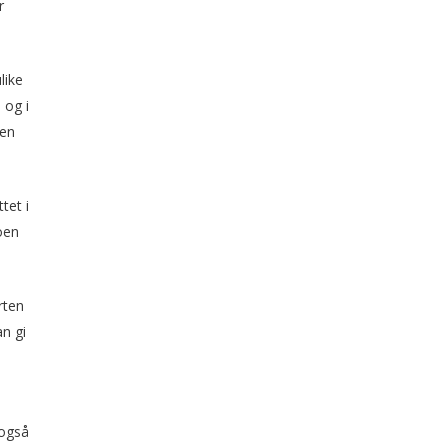
r
like
 og i
den
tet i
koen
rten
n gi
 også