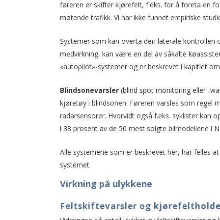
føreren er skifter kjørefelt, f.eks. for å foreta en 
møtende trafikk. Vi har ikke funnet empiriske stu
Systemer som kan overta den laterale kontrollen ove
medvirkning, kan være en del av såkalte køassistente
«autopilot»-systemer og er beskrevet i kapitlet om s
Blindsonevarsler
(blind spot monitoring eller -war
kjøretøy i blindsonen. Føreren varsles som regel m
radarsensorer. Hvorvidt også f.eks. syklister kan o
i 38 prosent av de 50 mest solgte bilmodellene i N
Alle systemene som er beskrevet her, har felles at 
systemet.
Virkning på ulykkene
Feltskiftevarsler og kjørefelthold