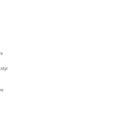
re
tstyr
re