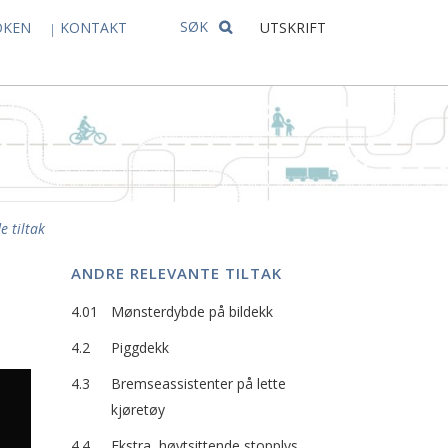
SØK
OKEN
KONTAKT
UTSKRIFT
e tiltak
ANDRE RELEVANTE TILTAK
4.01
Mønsterdybde på bildekk
4.2
Piggdekk
4.3
Bremseassistenter på lette
kjøretøy
4.4
Ekstra, høytsittende stopplys