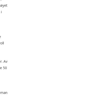
tøyet
 i
e
oll
r. Av
se 50
r man