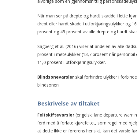
alvorlige som en gjennomsnittlig personskadeulyk
Når man ser på drepte og hardt skadde i lette kjø
drept eller hardt skadd i utforkjøringsulykker og 1
prosent og 45 prosent av alle drepte og hardt skadd
Sagberg et al. (2016) viser at andelen av alle dø
prosent i møteulykker (13,7 prosent når personbil 
11,0 prosent i utforkjøringsulykker.
Blindsonevarsler
skal forhindre ulykker i forbinde
blindsonen.
Beskrivelse av tiltaket
Feltskiftevarsler
(engelsk: lane departure warni
ferd med å forlate kjørefeltet, som regel med hj
at dette ikke er førerens hensikt, kan det varsle før