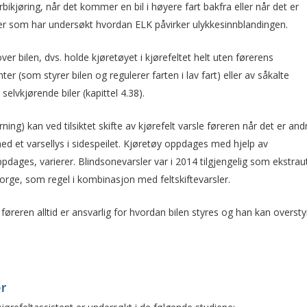
forbikjøring, når det kommer en bil i høyere fart bakfra eller når det er
dier som har undersøkt hvordan ELK påvirker ulykkesinnblandingen.
r bilen, dvs. holde kjøretøyet i kjørefeltet helt uten førerens
r (som styrer bilen og regulerer farten i lav fart) eller av såkalte
elvkjørende biler (kapittel 4.38).
ning) kan ved tilsiktet skifte av kjørefelt varsle føreren når det er and
ed et varsellys i sidespeilet. Kjøretøy oppdages med hjelp av
ppdages, varierer. Blindsonevarsler var i 2014 tilgjengelig som ekstrau
orge, som regel i kombinasjon med feltskiftevarsler.
føreren alltid er ansvarlig for hvordan bilen styres og han kan oversty
er