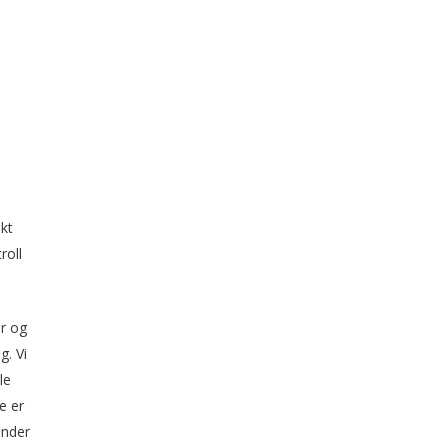
kt
roll
er og
g. Vi
le
e er
under