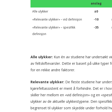
anslag
Alle ulykker
±0
«Relevante ulykker» – vid definisjon
-10
«Relevante ulykker» – spesifikk
-35
definisjon
Alle ulykker:
Kun én av studiene har undersøkt vir
av feltskiftevarsler. Dette er basert på ulike typer 
for en rekke andre faktorer.
Relevante ulykker:
De fleste studiene har unders
kjørefeltassistent er ment å forhindre. Det er i h
skiller her mellom en «vid definisjon» og en «spesi
ulykker av de aktuelle ulykkestypene. Den spesifi
begrenset til ulykker som skjedde under forhold h