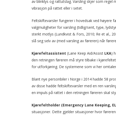
av blinklys og rattutslag. Varsling skjer som regel
vibrasjon på rattet eller i setet.
Feltskiftevarsler fungerer i hovedsak ved høyere fa
valgmuligheter for varsling (tidlig/sent, type, lydst
sterkt motlys (Lundkvist & Fors, 2010; Re et al., 20
slå seg selv av (med varsling av føreren) når fører
Kjørefeltassistent
(Lane Keep Aid/Assist
LKA
) 
den retningen føreren må styre tilbake i kjørefeltet
for utforkjøring. De systemene som vi her omtaler
Blant nye personbiler i Norge i 2014 hadde 58 pros
av disse hadde feltskiftevarsler med en ren varsli
en impuls på rattet i den retningen føreren skal st
Kjørefeltholder (Emergency Lane Keeping, E
situasjoner. Dette gjelder situasjoner hvor førere