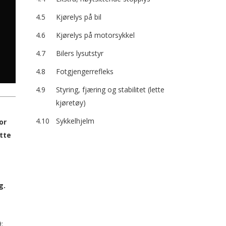
4.5
Kjørelys på bil
4.6
Kjørelys på motorsykkel
4.7
Bilers lysutstyr
4.8
Fotgjengerrefleks
4.9
Styring, fjæring og stabilitet (lette
kjøretøy)
4.10
Sykkelhjelm
or
tte
g.
;