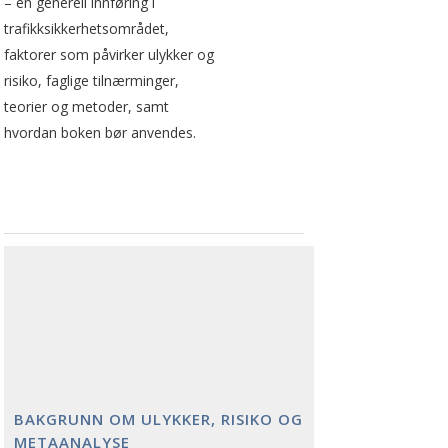
– en generell innføring i
trafikksikkerhetsområdet,
faktorer som påvirker ulykker og
risiko, faglige tilnærminger,
teorier og metoder, samt
hvordan boken bør anvendes.
BAKGRUNN OM ULYKKER, RISIKO OG
METAANALYSE