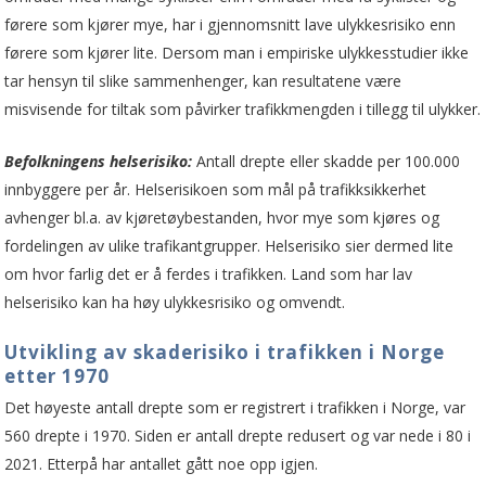
førere som kjører mye, har i gjennomsnitt lave ulykkesrisiko enn
førere som kjører lite. Dersom man i empiriske ulykkesstudier ikke
tar hensyn til slike sammenhenger, kan resultatene være
misvisende for tiltak som påvirker trafikkmengden i tillegg til ulykker.
Befolkningens helserisiko:
Antall drepte eller skadde per 100.000
innbyggere per år. Helserisikoen som mål på trafikksikkerhet
avhenger bl.a. av kjøretøybestanden, hvor mye som kjøres og
fordelingen av ulike trafikantgrupper. Helserisiko sier dermed lite
om hvor farlig det er å ferdes i trafikken. Land som har lav
helserisiko kan ha høy ulykkesrisiko og omvendt.
Utvikling av skaderisiko i trafikken i Norge
etter 1970
Det høyeste antall drepte som er registrert i trafikken i Norge, var
560 drepte i 1970. Siden er antall drepte redusert og var nede i 80 i
2021. Etterpå har antallet gått noe opp igjen.