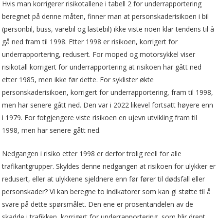
Hvis man korrigerer risikotallene i tabell 2 for underrapportering
beregnet på denne måten, finner man at personskaderisikoen i bil
(personbil, buss, varebil og lastebil) ikke viste noen klar tendens til å
gå ned fram til 1998. Etter 1998 er risikoen, korrigert for
underrapportering, redusert. For moped og motorsykkel viser
risikotall korrigert for underrapportering at risikoen har gått ned
etter 1985, men ikke før dette. For syklister økte
personskaderisikoen, korrigert for underrapportering, fram til 1998,
men har senere gått ned. Den var i 2022 likevel fortsatt høyere enn
i 1979. For fotgjengere viste risikoen en ujevn utvikling fram til
1998, men har senere gått ned.
Nedgangen i risiko etter 1998 er derfor trolig reell for alle
trafikantgrupper. Skyldes denne nedgangen at risikoen for ulykker er
redusert, eller at ulykkene sjeldnere enn før fører til dødsfall eller
personskader? Vi kan beregne to indikatorer som kan gi støtte til å
svare på dette spørsmålet. Den ene er prosentandelen av de
skadde i trafikken, korrigert for underrapportering, som blir drept.