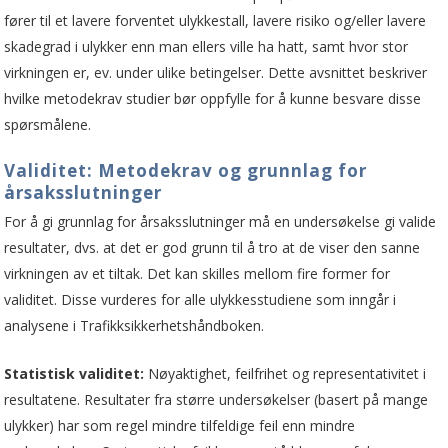
fører til et lavere forventet ulykkestall, lavere risiko og/eller lavere
skadegrad i ulykker enn man ellers ville ha hatt, samt hvor stor
virkningen er, ev. under ulike betingelser. Dette avsnittet beskriver
hvilke metodekrav studier bør oppfylle for å kunne besvare disse
spørsmålene.
Validitet: Metodekrav og grunnlag for
årsaksslutninger
For å gi grunnlag for årsaksslutninger må en undersøkelse gi valide
resultater, dvs. at det er god grunn til å tro at de viser den sanne
virkningen av et tiltak. Det kan skilles mellom fire former for
validitet. Disse vurderes for alle ulykkesstudiene som inngår i
analysene i Trafikksikkerhetshåndboken.
Statistisk validitet:
Nøyaktighet, feilfrihet og representativitet i
resultatene. Resultater fra større undersøkelser (basert på mange
ulykker) har som regel mindre tilfeldige feil enn mindre