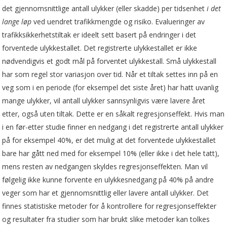
det gjennomsnittlige antall ulykker (eller skadde) per tidsenhet
i det
lange løp
ved uendret trafikkmengde og risiko. Evalueringer av
trafikksikkerhetstiltak er ideelt sett basert på endringer i det
forventede ulykkestallet. Det registrerte ulykkestallet er ikke
nødvendigvis et godt mål på forventet ulykkestall. Små ulykkestall
har som regel stor variasjon over tid. Når et tiltak settes inn på en
veg som i en periode (for eksempel det siste året) har hatt uvanlig
mange ulykker, vil antall ulykker sannsynligvis være lavere året
etter, også uten tiltak. Dette er en såkalt regresjonseffekt. Hvis man
i en før-etter studie finner en nedgang i det registrerte antall ulykker
på for eksempel 40%, er det mulig at det forventede ulykkestallet
bare har gått ned med for eksempel 10% (eller ikke i det hele tatt),
mens resten av nedgangen skyldes regresjonseffekten. Man vil
følgelig ikke kunne forvente en ulykkesnedgang på 40% på andre
veger som har et gjennomsnittlig eller lavere antall ulykker. Det
finnes statistiske metoder for å kontrollere for regresjonseffekter
og resultater fra studier som har brukt slike metoder kan tolkes