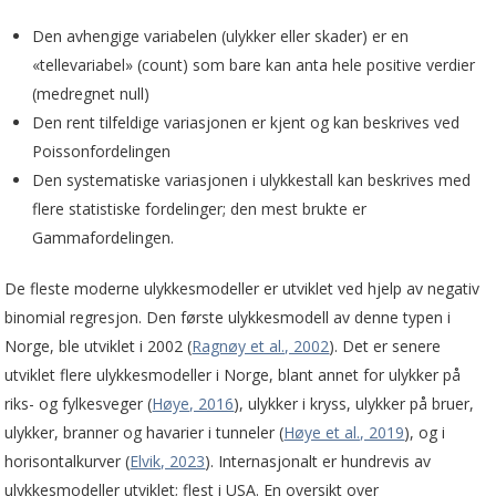
Den avhengige variabelen (ulykker eller skader) er en
«tellevariabel» (count) som bare kan anta hele positive verdier
(medregnet null)
Den rent tilfeldige variasjonen er kjent og kan beskrives ved
Poissonfordelingen
Den systematiske variasjonen i ulykkestall kan beskrives med
flere statistiske fordelinger; den mest brukte er
Gammafordelingen.
De fleste moderne ulykkesmodeller er utviklet ved hjelp av negativ
binomial regresjon. Den første ulykkesmodell av denne typen i
Norge, ble utviklet i 2002 (
Ragnøy et al., 2002
). Det er senere
utviklet flere ulykkesmodeller i Norge, blant annet for ulykker på
riks- og fylkesveger (
Høye, 2016
), ulykker i kryss, ulykker på bruer,
ulykker, branner og havarier i tunneler (
Høye et al., 2019
), og i
horisontalkurver (
Elvik, 2023
). Internasjonalt er hundrevis av
ulykkesmodeller utviklet; flest i USA. En oversikt over