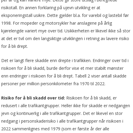
risikotall. En annen forklaring på ujevn utvikling er at
eksponeringstall usikre. Dette gjelder bl.a. for varebil og lastebil før
1998. For mopeder og motorsykler har anslagene på årlig
kjørelengde variert mye over tid. Usikkerheten er likevel ikke så stor
at det er tvil om den langsiktige utviklingen i retning av lavere risiko
for å bli drept.
Det er langt flere skadde enn drepte i trafikken. Endringer over tid i
risikoen for å bli skadd, burde derfor vise et mer stabilt mønster
enn endringer i risikoen for å bli drept. Tabell 2 viser antall skadde
personer per million personkilometer fra 1970 til 2022.
Risiko for å bli skadd over tid:
Risikoen for å bli skadd, er
redusert i alle trafikantgrupper. Heller ikke for skadde er nedgangen
jevn og kontinuerlig i alle trafikantgrupper. Det er likevel en stor
nedgang i personskaderisiko i alle trafikantgrupper når risikoen i
2022 sammenlignes med 1979 (som er første år der alle