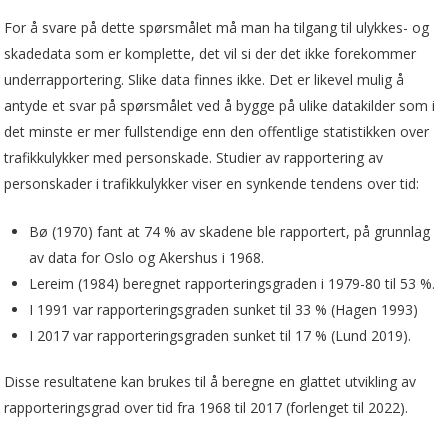
For å svare på dette spørsmålet må man ha tilgang til ulykkes- og
skadedata som er komplette, det vil si der det ikke forekommer
underrapportering. Slike data finnes ikke. Det er likevel mulig å
antyde et svar på spørsmålet ved å bygge på ulike datakilder som i
det minste er mer fullstendige enn den offentlige statistikken over
trafikkulykker med personskade. Studier av rapportering av
personskader i trafikkulykker viser en synkende tendens over tid:
Bø (1970) fant at 74 % av skadene ble rapportert, på grunnlag
av data for Oslo og Akershus i 1968.
Lereim (1984) beregnet rapporteringsgraden i 1979-80 til 53 %.
I 1991 var rapporteringsgraden sunket til 33 % (Hagen 1993)
I 2017 var rapporteringsgraden sunket til 17 % (Lund 2019).
Disse resultatene kan brukes til å beregne en glattet utvikling av
rapporteringsgrad over tid fra 1968 til 2017 (forlenget til 2022).