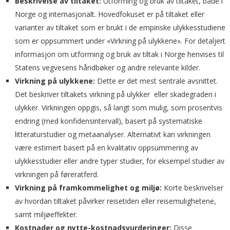
Beskrivelse av tiltaket:
Utforming og bruk av tiltaket, både i
Norge og internasjonalt. Hovedfokuset er på tiltaket eller
varianter av tiltaket som er brukt i de empiriske ulykkesstudiene
som er oppsummert under «Virkning på ulykkene». For detaljert
informasjon om utforming og bruk av tiltak i Norge henvises til
Statens vegvesens håndbøker og andre relevante kilder.
Virkning på ulykkene:
Dette er det mest sentrale avsnittet.
Det beskriver tiltakets virkning på ulykker eller skadegraden i
ulykker. Virkningen oppgis, så langt som mulig, som prosentvis
endring (med konfidensintervall), basert på systematiske
litteraturstudier og metaanalyser. Alternativt kan virkningen
være estimert basert på en kvalitativ oppsummering av
ulykkesstudier eller andre typer studier, for eksempel studier av
virkningen på føreratferd.
Virkning på framkommelighet og miljø:
Korte beskrivelser
av hvordan tiltaket påvirker reisetiden eller reisemulighetene,
samt miljøeffekter.
Kostnader og nytte-kostnadsvurderinger:
Disse