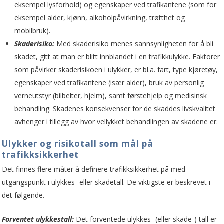
eksempel lysforhold) og egenskaper ved trafikantene (som for
eksempel alder, kjønn, alkoholpåvirkning, trøtthet og
mobilbruk).
Skaderisiko:
Med skaderisiko menes sannsynligheten for å bli
skadet, gitt at man er blitt innblandet i en trafikkulykke. Faktorer
som påvirker skaderisikoen i ulykker, er bl.a. fart, type kjøretøy,
egenskaper ved trafikantene (især alder), bruk av personlig
verneutstyr (bilbelter, hjelm), samt førstehjelp og medisinsk
behandling. Skadenes konsekvenser for de skaddes livskvalitet
avhenger i tillegg av hvor vellykket behandlingen av skadene er.
Ulykker og risikotall som mål på
trafikksikkerhet
Det finnes flere måter å definere trafikksikkerhet på med
utgangspunkt i ulykkes- eller skadetall. De viktigste er beskrevet i
det følgende.
Forventet ulykkestall:
Det forventede ulykkes- (eller skade-) tall er