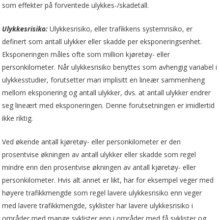
som effekter på forventede ulykkes-/skadetall.
Ulykkesrisiko:
Ulykkesrisiko, eller trafikkens systemrisiko, er
definert som antall ulykker eller skadde per eksponeringsenhet.
Eksponeringen måles ofte som million kjøretøy- eller
personkilometer. Når ulykkesrisiko benyttes som avhengig variabel i
ulykkesstudier, forutsetter man implisitt en lineær sammenheng
mellom eksponering og antall ulykker, dvs. at antall ulykker endrer
seg lineært med eksponeringen. Denne forutsetningen er imidlertid
ikke riktig.
Ved økende antall kjøretøy- eller personkilometer er den
prosentvise økningen av antall ulykker eller skadde som regel
mindre enn den prosentvise økningen av antall kjøretøy- eller
personkilometer. Hvis alt annet er likt, har for eksempel veger med
høyere trafikkmengde som regel lavere ulykkesrisiko enn veger
med lavere trafikkmengde, syklister har lavere ulykkesrisiko i
områder med mange syklister enn i områder med få syklister og