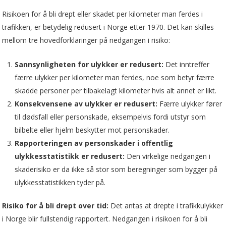
Risikoen for å bli drept eller skadet per kilometer man ferdes i
trafikken, er betydelig redusert i Norge etter 1970. Det kan skilles
mellom tre hovedforklaringer på nedgangen i risiko:
Sannsynligheten for ulykker er redusert:
Det inntreffer
færre ulykker per kilometer man ferdes, noe som betyr færre
skadde personer per tilbakelagt kilometer hvis alt annet er likt.
Konsekvensene av ulykker er redusert:
Færre ulykker fører
til dødsfall eller personskade, eksempelvis fordi utstyr som
bilbelte eller hjelm beskytter mot personskader.
Rapporteringen av personskader i offentlig
ulykkesstatistikk er redusert:
Den virkelige nedgangen i
skaderisiko er da ikke så stor som beregninger som bygger på
ulykkesstatistikken tyder på.
Risiko for å bli drept over tid:
Det antas at drepte i trafikkulykker
i Norge blir fullstendig rapportert. Nedgangen i risikoen for å bli