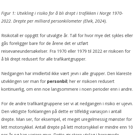
Figur 1: Utvikling i risiko for å bli drept i trafikken i Norge 1970-
2022. Drepte per milliard personkilometer (Elvik, 2024).
Risikotall er oppgitt for utvalgte år. Tall for hvor mye det sykles eller
gås foreligger bare for de årene det er utført
reisevaneundersøkelser. Fra 1970 eller 1979 til 2022 er risikoen for
å bli drept redusert for alle trafikantgrupper.
Nedgangen har imidlertid ikke vært jevn i alle grupper. Den klareste
utviklingen ser man for
personbil
; her er risikoen redusert
kontinuerlig, om enn noe langsommere i noen perioder enn i andre.
For de andre trafikantgruppene ser vi at nedgangen i risiko er ujevn.
Den viktigste forklaringen på dette er tilfeldig variasjon i antall
drepte. Man ser, for eksempel, et meget uregelmessig mønster for
lett motorsykkel. Antall drepte på lett motorsykkel er mindre enn 10
per år og kan variere mye. Dette gir store utslag i beregnede