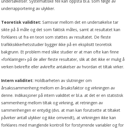
undersøkelser. Systematiske feil kan oppstå bl.a. som følge av
underrapportering av ulykker.
Teoretisk validitet:
Samsvar mellom det en undersøkelse tar
sikte på å måle og det som faktisk måles, samt at resultatet kan
forklares ut fra en teori som støttes av resultatet. De fleste
trafikksikkerhetsstudier bygger ikke på en eksplisitt teoretisk
bakgrunn. Et problem med slike studier er at man ofte kan finne
«forklaringer» på de aller fleste resultater, slik at det ikke er mulig å
verken bekrefte eller avkrefte antakelser av hvordan et tiltak virker.
Intern validitet:
Holdbarheten av slutninger om
årsakssammenheng mellom en årsaksfaktor og virkningen av
denne. Indikasjoner på intern validitet er bl.a. at det er en statistisk
sammenheng mellom tiltak og virkning, at retningen av
sammenhengen er entydig (dvs. at man kan forutsette at tiltaket
påvirker antall ulykker og ikke omvendt), at virkningen ikke kan
forklares med manglende kontroll for forstyrrende variabler og for