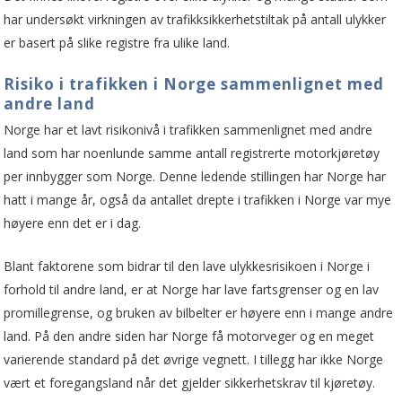
har undersøkt virkningen av trafikksikkerhetstiltak på antall ulykker
er basert på slike registre fra ulike land.
Risiko i trafikken i Norge sammenlignet med
andre land
Norge har et lavt risikonivå i trafikken sammenlignet med andre
land som har noenlunde samme antall registrerte motorkjøretøy
per innbygger som Norge. Denne ledende stillingen har Norge har
hatt i mange år, også da antallet drepte i trafikken i Norge var mye
høyere enn det er i dag.
Blant faktorene som bidrar til den lave ulykkesrisikoen i Norge i
forhold til andre land, er at Norge har lave fartsgrenser og en lav
promillegrense, og bruken av bilbelter er høyere enn i mange andre
land. På den andre siden har Norge få motorveger og en meget
varierende standard på det øvrige veg­nett. I tillegg har ikke Norge
vært et foregangsland når det gjelder sikkerhetskrav til kjøretøy.