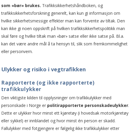
som «bør» brukes.
Trafikksikkerhetshåndboken, og
trafikksikkerhetsforskning generelt, kan kun gi informasjon om
hvilke sikkerhetsmessige effekter man kan forvente av tiltak. Den
kan ikke gi noen opp­skrift på hvilken trafikksikkerhetspolitikk man
skal føre og hvilke tiltak man «bør» satse eller ikke satse på. Bl.a.
kan det være andre mål å ta hensyn til, slik som fremkommelighet
eller personvern.
Ulykker og risiko i vegtrafikken
Rapporterte (og ikke rapporterte)
trafikkulykker
Den viktigste kilden til opplysninger om trafikkulykker med
personskade i Norge er
politirapporterte personskadeulykker
.
Dette er ulykker hvor minst ett kjøretøy (i hovedsak motorkjøretøy
eller sykkel) er innblandet og hvor minst én person er skadd.
Fallulykker med fotgjengere er følgelig ikke trafikkulykker etter