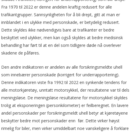
Fra 1970 til 2022 er denne andelen kraftig redusert for alle
trafikantgrupper. Sannsynligheten for å bli drept, gitt at man er
innblandet i en ulykke med personskade, er betydelig redusert.
Dette skyldes ikke nødvendigvis bare at trafikanter er bedre
beskyttet ved ulykker, men kan også skyldes at bedre medisinsk
behandling har ført til at en del som tidligere døde nå overlever
skadene de påføres.
Den andre indikatoren er andelen av alle forsikringsmeldte uhell
som innebærer personskade (korrigert for underrapportering).
Denne indikatoren viste fra 1992 til 2022 en synkende tendens for
alle motorkjøretøy, unntatt motorsykkel, der resultatene var til dels
meningsløse. De meningsløse resultatene for motorsykkel skyldes
trolig at eksponeringen (personkilometer) er feilberegnet. En lavere
andel personskader per forsikringsmeldt uhell betyr at kjøretøyene
beskytter bedre mot personskader enn før. Dette virker høyst
rimelig for biler, men virker umiddelbart noe vanskeligere å forklare