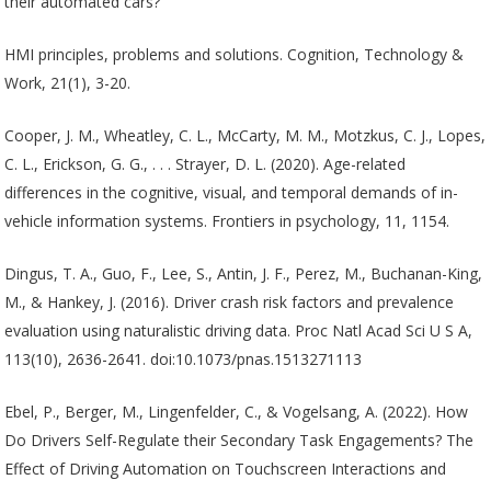
their automated cars?
HMI principles, problems and solutions. Cognition, Technology &
Work, 21(1), 3-20.
Cooper, J. M., Wheatley, C. L., McCarty, M. M., Motzkus, C. J., Lopes,
C. L., Erickson, G. G., . . . Strayer, D. L. (2020). Age-related
differences in the cognitive, visual, and temporal demands of in-
vehicle information systems. Frontiers in psychology, 11, 1154.
Dingus, T. A., Guo, F., Lee, S., Antin, J. F., Perez, M., Buchanan-King,
M., & Hankey, J. (2016). Driver crash risk factors and prevalence
evaluation using naturalistic driving data. Proc Natl Acad Sci U S A,
113(10), 2636-2641. doi:10.1073/pnas.1513271113
Ebel, P., Berger, M., Lingenfelder, C., & Vogelsang, A. (2022). How
Do Drivers Self-Regulate their Secondary Task Engagements? The
Effect of Driving Automation on Touchscreen Interactions and