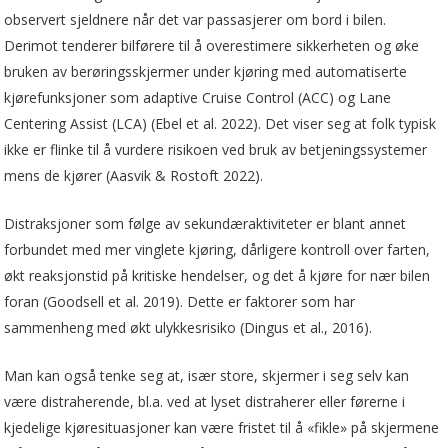
observert sjeldnere når det var passasjerer om bord i bilen.
Derimot tenderer bilførere til å overestimere sikkerheten og øke
bruken av berøringsskjermer under kjøring med automatiserte
kjørefunksjoner som adaptive Cruise Control (ACC) og Lane
Centering Assist (LCA) (Ebel et al. 2022). Det viser seg at folk typisk
ikke er flinke til å vurdere risikoen ved bruk av betjeningssystemer
mens de kjører (Aasvik & Rostoft 2022).
Distraksjoner som følge av sekundæraktiviteter er blant annet
forbundet med mer vinglete kjøring, dårligere kontroll over farten,
økt reaksjonstid på kritiske hendelser, og det å kjøre for nær bilen
foran (Goodsell et al. 2019). Dette er faktorer som har
sammenheng med økt ulykkesrisiko (Dingus et al., 2016).
Man kan også tenke seg at, især store, skjermer i seg selv kan
være distraherende, bl.a. ved at lyset distraherer eller førerne i
kjedelige kjøresituasjoner kan være fristet til å «fikle» på skjermene