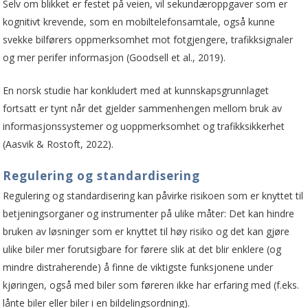
Selv om blikket er festet på veien, vil sekundæroppgaver som er
kognitivt krevende, som en mobiltelefonsamtale, også kunne
svekke bilførers oppmerksomhet mot fotgjengere, trafikksignaler
og mer perifer informasjon (Goodsell et al., 2019).
En norsk studie har konkludert med at kunnskapsgrunnlaget
fortsatt er tynt når det gjelder sammenhengen mellom bruk av
informasjonssystemer og uoppmerksomhet og trafikksikkerhet
(Aasvik & Rostoft, 2022).
Regulering og standardisering
Regulering og standardisering kan påvirke risikoen som er knyttet til
betjeningsorganer og instrumenter på ulike måter: Det kan hindre
bruken av løsninger som er knyttet til høy risiko og det kan gjøre
ulike biler mer forutsigbare for førere slik at det blir enklere (og
mindre distraherende) å finne de viktigste funksjonene under
kjøringen, også med biler som føreren ikke har erfaring med (f.eks.
lånte biler eller biler i en bildelingsordning).