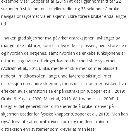
eksempel viser Cooper et al. (2019) at det i gjennomsnitt tar 22
sekunder å stille inn musikk eller radio, og 36 sekunder å bruke
navigasjonssytemet via en skjerm. Eldre førere bruker enda lengre
tid.
I hvilken grad skjermer mv. påvirker distraksjonen, avhenger av
mange ulike faktorer, som bl.a. hvor de er plassert, hvor store de er
og hvordan de betjenes, samt hvordan de enkelte funksjonene er
utformet og hvilke erfaringer føreren har med slike systemer
(Vollrath et al., 2015). Bl.a. medfører skjermer som er plassert
nederst i midtkonsollen (langt unna førerens siktlinje), mer
distraksjon enn andre skjermer, mens det er noe mer usikkert hva
effekten av skjermstørrelse er på distraksjon (Cooper et al., 2019;
Grahn & Kujala, 2020; Ma et al, 2018; Wittmann et al., 2006). I
tillegg er det generelt mer distraherende å bruke menyer på
skjermen istedenfor fysiske knapper (Cooper et al., 2019). Man kan
også forvente at en «intuitiv» utforming medfører mindre
distraksjon enn systemer som krever at man leser