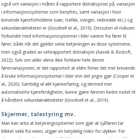
også om variasjon i måten å rapportere distraksjoner på, variasjon
i informasjonssystemer som benyttes, samt variasjon i hvor
krevende kjøreforholdene (vær, trafikk, svinger, veibredde etc.) og
sekundæraktiviteten er (Goodsell et al., 2019). Dessuten vil risikoen
forbundet med informasjonssystemer i biler variere fra fører til
fører, både når det gjelder selve betjeningen av disse systemene,
men også graden av selvrapportert distraksjon (Aasvik & Rostoft,
2022). Selv om alder alene ikke forklarer hele denne
førervariasjonen, er det rapportert at eldre finner det mer krevende
å bruke informasjonssystemer i biler enn det yngre gjør (Cooper et
al., 2020). Samtidig vil økt kjøreerfaring, og dermed mer
automatiserte kjøreferdigheter, kunne gjøre føreren bedre rustet til
å håndtere sekundæraktiviteter (Goodsell et al., 2019).
Skjermer, talestyring mv.
Man kan anta at betjeningssystemer som gjør at sjåføren tar
blikket vekk fra veien, utgjør en betydelig risiko for ulykker. For