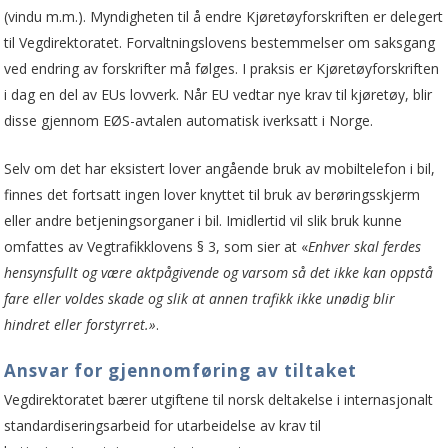
(vindu m.m.). Myndigheten til å endre Kjøretøyforskriften er delegert
til Vegdirektoratet. Forvaltningslovens bestemmelser om saksgang
ved endring av forskrifter må følges. I praksis er Kjøretøyforskriften
i dag en del av EUs lovverk. Når EU vedtar nye krav til kjøretøy, blir
disse gjennom EØS-avtalen automatisk iverksatt i Norge.
Selv om det har eksistert lover angående bruk av mobiltelefon i bil,
finnes det fortsatt ingen lover knyttet til bruk av berøringsskjerm
eller andre betjeningsorganer i bil. Imidlertid vil slik bruk kunne
omfattes av Vegtrafikklovens § 3, som sier at «
Enhver skal ferdes
hensynsfullt og være aktpågivende og varsom så det ikke kan oppstå
fare eller voldes skade og slik at annen trafikk ikke unødig blir
hindret eller forstyrret.»
.
Ansvar for gjennomføring av tiltaket
Vegdirektoratet bærer utgiftene til norsk deltakelse i internasjonalt
standardiserings­arbeid for utarbeidelse av krav til