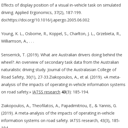
Effects of display position of a visual in-vehicle task on simulated
driving. Applied Ergonomics, 37(2), 187-199.
doi:https://doi.org/10.1016/j.apergo.2005.06.002
Young, K. L., Osborne, R., Koppel, S., Charlton, J. L., Grzebieta, R.,
Williamson, A., . . .
Senserrick, T. (2019). What are Australian drivers doing behind the
wheel?: An overview of secondary task data from the Australian
naturalistic driving study. Journal of the Australasian College of
Road Safety, 30(1), 27-33.Ziakopoulos, A., et al. (2019). «A meta-
analysis of the impacts of operating in-vehicle information systems
on road safety.»
IATSS research
43
(3): 185-194.
Ziakopoulos, A., Theofilatos, A., Papadimitriou, E., & Yannis, G.
(2019). A meta-analysis of the impacts of operating in-vehicle
information systems on road safety. IATSS research, 43(3), 185-
194.