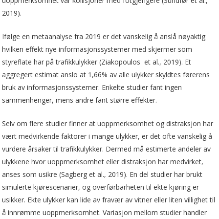
uoppmerksomhet var kollisjoner med fotgjengere (Sundfør et al.,
2019).
Ifølge en metaanalyse fra 2019 er det vanskelig å anslå nøyaktig
hvilken effekt nye informasjonssystemer med skjermer som
styreflate har på trafikkulykker (Ziakopoulos et al., 2019). Et
aggregert estimat anslo at 1,66% av alle ulykker skyldtes førerens
bruk av informasjonssystemer. Enkelte studier fant ingen
sammenhenger, mens andre fant større effekter.
Selv om flere studier finner at uoppmerksomhet og distraksjon har
vært medvirkende faktorer i mange ulykker, er det ofte vanskelig å
vurdere årsaker til trafikkulykker. Dermed må estimerte andeler av
ulykkene hvor uoppmerksomhet eller distraksjon har medvirket,
anses som usikre (Sagberg et al., 2019). En del studier har brukt
simulerte kjørescenarier, og overførbarheten til ekte kjøring er
usikker. Ekte ulykker kan lide av fravær av vitner eller liten villighet til
å innrømme uoppmerksomhet. Variasjon mellom studier handler