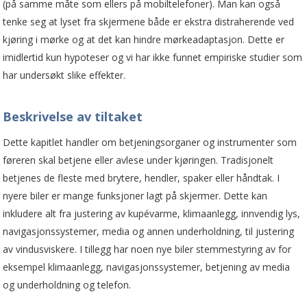
(på samme måte som ellers på mobiltelefoner). Man kan også
tenke seg at lyset fra skjermene både er ekstra distraherende ved
kjøring i mørke og at det kan hindre mørkeadaptasjon. Dette er
imidlertid kun hypoteser og vi har ikke funnet empiriske studier som
har undersøkt slike effekter.
Beskrivelse av tiltaket
Dette kapitlet handler om betjeningsorganer og instrumenter som
føreren skal betjene eller avlese under kjøringen. Tradisjonelt
betjenes de fleste med brytere, hendler, spaker eller håndtak. I
nyere biler er mange funksjoner lagt på skjermer. Dette kan
inkludere alt fra justering av kupévarme, klimaanlegg, innvendig lys,
navigasjonssystemer, media og annen underholdning, til justering
av vindusviskere. I tillegg har noen nye biler stemmestyring av for
eksempel klimaanlegg, navigasjonssystemer, betjening av media
og underholdning og telefon.