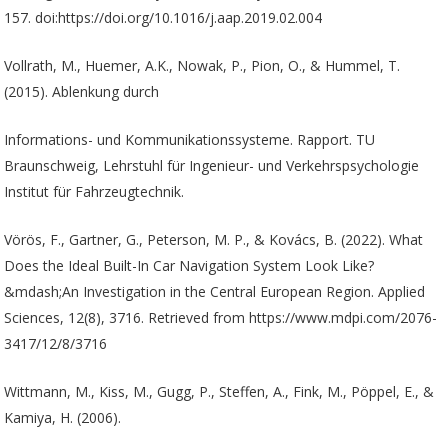
157. doi:https://doi.org/10.1016/j.aap.2019.02.004
Vollrath, M., Huemer, A.K., Nowak, P., Pion, O., & Hummel, T.
(2015). Ablenkung durch
Informations- und Kommunikationssysteme. Rapport. TU
Braunschweig, Lehrstuhl für Ingenieur- und Verkehrspsychologie
Institut für Fahrzeugtechnik.
Vörös, F., Gartner, G., Peterson, M. P., & Kovács, B. (2022). What
Does the Ideal Built-In Car Navigation System Look Like?
&mdash;An Investigation in the Central European Region. Applied
Sciences, 12(8), 3716. Retrieved from https://www.mdpi.com/2076-
3417/12/8/3716
Wittmann, M., Kiss, M., Gugg, P., Steffen, A., Fink, M., Pöppel, E., &
Kamiya, H. (2006).