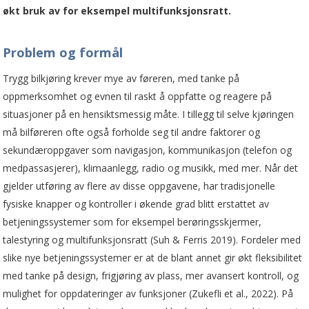
økt bruk av for eksempel multifunksjonsratt.
Problem og formål
Trygg bilkjøring krever mye av føreren, med tanke på
oppmerksomhet og evnen til raskt å oppfatte og reagere på
situasjoner på en hensiktsmessig måte. I tillegg til selve kjøringen
må bilføreren ofte også forholde seg til andre faktorer og
sekundæroppgaver som navigasjon, kommunikasjon (telefon og
medpassasjerer), klimaanlegg, radio og musikk, med mer. Når det
gjelder utføring av flere av disse oppgavene, har tradisjonelle
fysiske knapper og kontroller i økende grad blitt erstattet av
betjeningssystemer som for eksempel berøringsskjermer,
talestyring og multifunksjonsratt (Suh & Ferris 2019). Fordeler med
slike nye betjeningssystemer er at de blant annet gir økt fleksibilitet
med tanke på design, frigjøring av plass, mer avansert kontroll, og
mulighet for oppdateringer av funksjoner (Zukefli et al., 2022). På