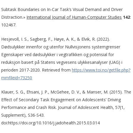
Subtask Boundaries on In-Car Task’s Visual Demand and Driver
Distraction.»
International Journal of Human-Computer Studies
142
:
102467.
Hesjevoll, I. S., Sagberg, F., Høye, A. K., & Elvik, R. (2022).
Dødsulykker innenfor og utenfor Nullvisjonens systemgrenser
Egenskaper ved dødsulykker i vegtrafikken og potensial for
reduksjon basert på Statens vegvesens ulykkesanalyser (UAG) i
perioden 2017-2020. Retrieved from
https://www.toi.no/getfile.php?
mmfileid=73250
Klauer, S. G., Ehsani, J. P., McGehee, D. V., & Manser, M. (2015). The
Effect of Secondary Task Engagement on Adolescents’ Driving
Performance and Crash Risk. Journal of Adolescent Health, 57(1,
Supplement), S36-S43.
doi:https://doi.org/10.1016/j.jadohealth.2015.03.014