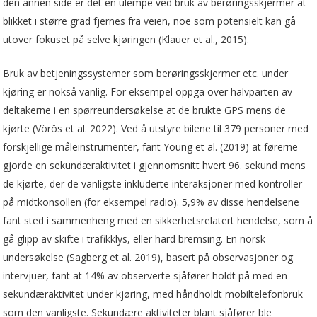
den annen side er det en ulempe ved bruk av berøringsskjermer at
blikket i større grad fjernes fra veien, noe som potensielt kan gå
utover fokuset på selve kjøringen (Klauer et al., 2015).
Bruk av betjeningssystemer som berøringsskjermer etc. under
kjøring er nokså vanlig. For eksempel oppga over halvparten av
deltakerne i en spørreundersøkelse at de brukte GPS mens de
kjørte (Vörös et al. 2022). Ved å utstyre bilene til 379 personer med
forskjellige måleinstrumenter, fant Young et al. (2019) at førerne
gjorde en sekundæraktivitet i gjennomsnitt hvert 96. sekund mens
de kjørte, der de vanligste inkluderte interaksjoner med kontroller
på midtkonsollen (for eksempel radio). 5,9% av disse hendelsene
fant sted i sammenheng med en sikkerhetsrelatert hendelse, som å
gå glipp av skifte i trafikklys, eller hard bremsing. En norsk
undersøkelse (Sagberg et al. 2019), basert på observasjoner og
intervjuer, fant at 14% av observerte sjåfører holdt på med en
sekundæraktivitet under kjøring, med håndholdt mobiltelefonbruk
som den vanligste. Sekundære aktiviteter blant sjåfører ble