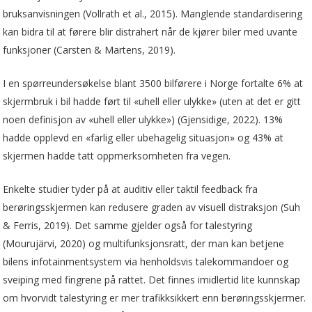
bruksanvisningen (Vollrath et al., 2015). Manglende standardisering
kan bidra til at førere blir distrahert når de kjører biler med uvante
funksjoner (Carsten & Martens, 2019).
I en spørreundersøkelse blant 3500 bilførere i Norge fortalte 6% at
skjermbruk i bil hadde ført til «uhell eller ulykke» (uten at det er gitt
noen definisjon av «uhell eller ulykke») (Gjensidige, 2022). 13%
hadde opplevd en «farlig eller ubehagelig situasjon» og 43% at
skjermen hadde tatt oppmerksomheten fra vegen.
Enkelte studier tyder på at auditiv eller taktil feedback fra
berøringsskjermen kan redusere graden av visuell distraksjon (Suh
& Ferris, 2019). Det samme gjelder også for talestyring
(Mourujärvi, 2020) og multifunksjonsratt, der man kan betjene
bilens infotainmentsystem via henholdsvis talekommandoer og
sveiping med fingrene på rattet. Det finnes imidlertid lite kunnskap
om hvorvidt talestyring er mer trafikksikkert enn berøringsskjermer.