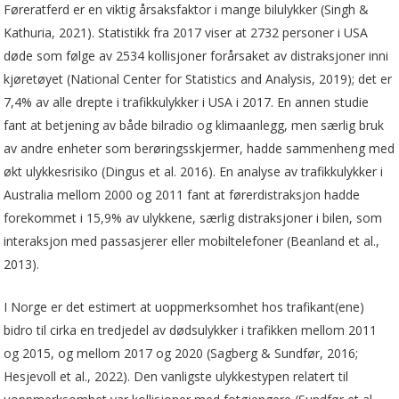
Føreratferd er en viktig årsaksfaktor i mange bilulykker (Singh &
Kathuria, 2021). Statistikk fra 2017 viser at 2732 personer i USA
døde som følge av 2534 kollisjoner forårsaket av distraksjoner inni
kjøretøyet (National Center for Statistics and Analysis, 2019); det er
7,4% av alle drepte i trafikkulykker i USA i 2017. En annen studie
fant at betjening av både bilradio og klimaanlegg, men særlig bruk
av andre enheter som berøringsskjermer, hadde sammenheng med
økt ulykkesrisiko (Dingus et al. 2016). En analyse av trafikkulykker i
Australia mellom 2000 og 2011 fant at førerdistraksjon hadde
forekommet i 15,9% av ulykkene, særlig distraksjoner i bilen, som
interaksjon med passasjerer eller mobiltelefoner (Beanland et al.,
2013).
I Norge er det estimert at uoppmerksomhet hos trafikant(ene)
bidro til cirka en tredjedel av dødsulykker i trafikken mellom 2011
og 2015, og mellom 2017 og 2020 (Sagberg & Sundfør, 2016;
Hesjevoll et al., 2022). Den vanligste ulykkestypen relatert til