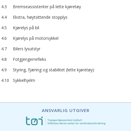
4.3
Bremseassistenter på lette kjøretøy
4.4
Ekstra, høytsittende stopplys
4.5
Kjørelys på bil
4.6
Kjørelys på motorsykkel
4.7
Bilers lysutstyr
4.8
Fotgjengerrefleks
4.9
Styring, fjæring og stabilitet (lette kjøretøy)
4.10
Sykkelhjelm
ANSVARLIG UTGIVER