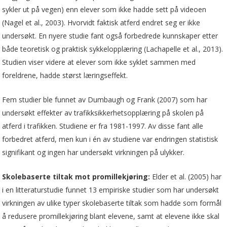
sykler ut på vegen) enn elever som ikke hadde sett på videoen
(Nagel et al., 2003). Hvorvidt faktisk atferd endret seg er ikke
undersøkt. En nyere studie fant også forbedrede kunnskaper etter
både teoretisk og praktisk sykkelopplæring (Lachapelle et al., 2013).
Studien viser videre at elever som ikke syklet sammen med
foreldrene, hadde størst læringseffekt.
Fem studier ble funnet av Dumbaugh og Frank (2007) som har
undersøkt effekter av trafikksikkerhetsopplæring på skolen på
atferd i trafikken. Studiene er fra 1981-1997. Av disse fant alle
forbedret atferd, men kun i én av studiene var endringen statistisk
signifikant og ingen har undersøkt virkningen på ulykker.
Skolebaserte tiltak mot promillekjøring:
Elder et al. (2005) har
i en litteraturstudie funnet 13 empiriske studier som har undersøkt
virkningen av ulike typer skolebaserte tiltak som hadde som formål
å redusere promillekjøring blant elevene, samt at elevene ikke skal