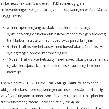
sikkerhetstiltak som beskrevet i HMS-rutiner og gjøre
risikovurderinger. Følgende progresjon i opplæringen er foreslått av
Trygg Trafikk:
8.trinn: Gjennomgang av skolens regler rundt sykling,
sykkelparkering og hjelmbruk; risikovurdering av egen skoleveg;
trafikksikkerhetsutstyr med hovedfokus på sykkelhjelm
9.trinn: Trafikksikkerhetsutstyr med hovedfokus på refleks; lys,
syn og farger; oppmerksomhet og rus
10.trinn: Trafikksikkerhetsutstyr med hovedfokus på bilbelte; fart
og akselerasjon; sikkerhetstiltak og risikovurdering i skolens
nærmiljø.
Fra skoleåret 2013-2014 ble
Trafikalt grunnkurs
, som er et
obligatorisk kurs i føreropplæringen om risikoforståelse, et mulig
valgfag på ungdomstrinnet. Som følge av Nasjonal tiltaksplan for
trafikksikkerhet (Statens vegvesen et al., 2014) har
Utdanningsdirektoratet, i samarbeid med Trygg Trafikk forpliktet