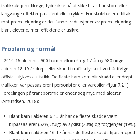
trafikkaksjon i Norge, tyder ikke på at slike tiltak har store eller
langvarige effekter på atferd eller ulykker. For skolebaserte tiltak
mot promillekjøring er det funnet reduksjoner av promillekjøring
blant elevene, men effektene er usikre.
Problem og formål
I 2010-16 ble rundt 900 barn mellom 6 og 17 år og 580 unge i
alderen 18-19 år drept eller skadd i trafikkulykker hvert år ifølge
offisiell ulykkesstatistikk. De fleste barn som blir skadd eller drept i
trafikken var passasjerer i personbiler eller varebiler (figur 7.2.1).
Fordelingen på transportmidler ender seg mye med alderen
(Amundsen, 2018):
Blant barn i alderen 6-15 år har de fleste skadde vært
bilpassasjerer (52%), fulgt av syklist (23%) og fotgjenger (19%).
Blant barn i alderen 16-17 år har de fleste skadde kjørt moped