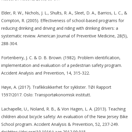
Elder, R. W., Nichols, J. L., Shults, R. A., Sleet, D. A., Barrios, L. C., &
Compton, R. (2005). Effectiveness of school-based programs for
reducing drinking and driving and riding with drinking drivers: a
systematic review. American Journal of Preventive Medicine, 28(5),
288-304.
Fortenberry, J. C. & D. B. Brown. (1982). Problem identification,
implementation and evaluation of a pedestrian safety program.
Accident Analysis and Prevention, 14, 315-322.
Høye, A. (2017). Trafikksikkerhet for syklister. TØI Rapport
1597/2017. Oslo: Transportøkonomisk institutt.
Lachapelle, U., Noland, R. B., & Von Hagen, L. A. (2013). Teaching
children about bicycle safety: An evaluation of the New Jersey Bike
School program. Accident Analysis & Prevention, 52, 237-249.
doi:https://doi.org/10.1016/j.aap.2012.09.015