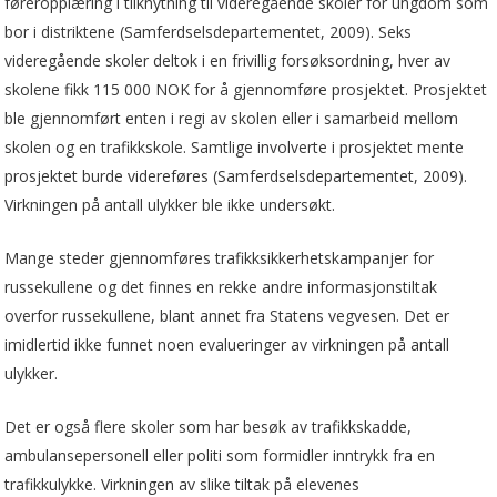
føreropplæring i tilknytning til videregående skoler for ungdom som
bor i distriktene (Samferdselsdepartementet, 2009). Seks
videregående skoler deltok i en frivillig forsøksordning, hver av
skolene fikk 115 000 NOK for å gjennomføre prosjektet. Prosjektet
ble gjennomført enten i regi av skolen eller i samarbeid mellom
skolen og en trafikkskole. Samtlige involverte i prosjektet mente
prosjektet burde videreføres (Samferdselsdepartementet, 2009).
Virkningen på antall ulykker ble ikke undersøkt.
Mange steder gjennomføres trafikksikkerhetskampanjer for
russekullene og det finnes en rekke andre informasjonstiltak
overfor russekullene, blant annet fra Statens vegvesen. Det er
imidlertid ikke funnet noen evalueringer av virkningen på antall
ulykker.
Det er også flere skoler som har besøk av trafikkskadde,
ambulansepersonell eller politi som formidler inntrykk fra en
trafikkulykke. Virkningen av slike tiltak på elevenes