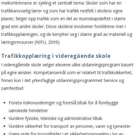
mellomtrinnene er sykling et sentralt tema. Skoler som har en
trafikkansvarlig lærer og som har trafikk nedfelt i skolens egne
planer, følger opp trafikk som en del av Kunnskapsløftet i større
grad enn andre skoler. Disse skolene involverer foreldrene mer i
trafikkopplæringen, og de benytter seg i større grad av materiell og
læringsressurser (NIFU, 2009).
Trafikkopplæring i videregående skole
I videregående skole velger elevene ulike utdanningsprogram basert
på egne ønsker. Kompetansemål som er relatert til trafikksikkerhet,
finnes kun i det yrkesfaglige utdanningsprogrammet Service og
samferdsel:
Foreta risikovurderinger og foreslå tiltak for å forebygge
uønskede hendelser
Vurdere fysiske, tekniske og administrative tiltak
Vurdere sikkerhet for transport av personer, varer og tjenester
Gjøre rede for trusselbilder i et sikkerhetsperspektiv i lys av