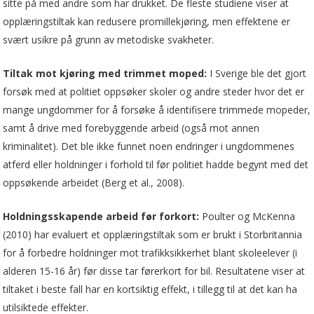
sitte på med andre som har drukket. De fleste studiene viser at
opplæringstiltak kan redusere promillekjøring, men effektene er
svært usikre på grunn av metodiske svakheter.
Tiltak mot kjøring med trimmet moped:
I Sverige ble det gjort
forsøk med at politiet oppsøker skoler og andre steder hvor det er
mange ungdommer for å forsøke å identifisere trimmede mopeder,
samt å drive med forebyggende arbeid (også mot annen
kriminalitet). Det ble ikke funnet noen endringer i ungdommenes
atferd eller holdninger i forhold til før politiet hadde begynt med det
oppsøkende arbeidet (Berg et al., 2008).
Holdningsskapende arbeid før forkort:
Poulter og McKenna
(2010) har evaluert et opplæringstiltak som er brukt i Storbritannia
for å forbedre holdninger mot trafikksikkerhet blant skoleelever (i
alderen 15-16 år) før disse tar førerkort for bil. Resultatene viser at
tiltaket i beste fall har en kortsiktig effekt, i tillegg til at det kan ha
utilsiktede effekter.