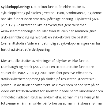
Sykkelopplæring:
Det er kun funnet én eldre studie av
sykkelopplæring på skolen (Preston, 1980, Storbritannia) og denne
har ikke funnet noen statistisk pålitelige endring i ulykkestall (-6%
[-17; +7]). Resultatet er ikke nødvendigvis generaliserbar.
Årsakssammenhengen er uklar fordi studien har sammenlignet
ulykkesinnblanding og hvorvidt en sykkelprøve ble bestått
(tverrsnittstudie). Videre er det mulig at sykkelopplæringen kan ha
ført til utilsiktet atferdstilpasning.
Mer aktuelle studier av virkninger på ulykker er ikke funnet.
Dumbaugh og Frank (2007) har i en litteraturstudie funnet tre
studier fra 1982, 2000 og 2003 som fant positive effekter av
trafikksikkerhetsoppæring på skolen på resultater i (teoretiske)
prøver. En av studiene viste f.eks. at elever som hadde sett på en
video om trafikksikkerhet for syklister, hadde bedre kunnskaper om
innholdet i videoen (bruk av sykkelhjelm, at man må ta hensyn til
fotgjengere når man sykler på fortau og at man må stanse før man