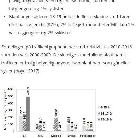
(40%), fulgt av bil (32%) og lett MC (18%); kun 6% var
fotgjengere og 4% syklister.
Blant unge i alderen 18-19 år har de fleste skadde vært fører
eller passasjer i bil (87%), 7% har kjørt moped eller MC; kun 5%
var fotgjengere og 2% syklister.
Fordelingen på trafikantgruppene har vært relativt likt i 2010-2016
som den var i 2000-2009. De virkelige skadetallene blant barn i
trafikken er trolig betydelig høyere, især blant barn som går eller
sykler (Høye, 2017).