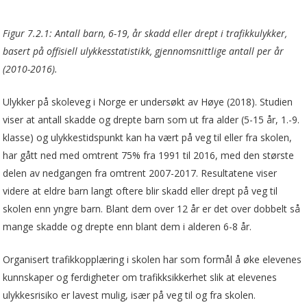
Figur 7.2.1: Antall barn, 6-19, år skadd eller drept i trafikkulykker,
basert på offisiell ulykkesstatistikk, gjennomsnittlige antall per år
(2010-2016).
Ulykker på skoleveg i Norge er undersøkt av Høye (2018). Studien
viser at antall skadde og drepte barn som ut fra alder (5-15 år, 1.-9.
klasse) og ulykkestidspunkt kan ha vært på veg til eller fra skolen,
har gått ned med omtrent 75% fra 1991 til 2016, med den største
delen av nedgangen fra omtrent 2007-2017. Resultatene viser
videre at eldre barn langt oftere blir skadd eller drept på veg til
skolen enn yngre barn. Blant dem over 12 år er det over dobbelt så
mange skadde og drepte enn blant dem i alderen 6-8 år.
Organisert trafikkopplæring i skolen har som formål å øke elevenes
kunnskaper og ferdigheter om trafikksikkerhet slik at elevenes
ulykkesrisiko er lavest mulig, især på veg til og fra skolen.