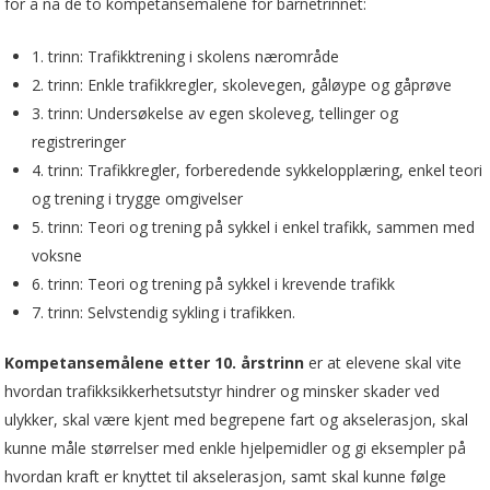
for å nå de to kompetansemålene for barnetrinnet:
1. trinn: Trafikktrening i skolens nærområde
2. trinn: Enkle trafikkregler, skolevegen, gåløype og gåprøve
3. trinn: Undersøkelse av egen skoleveg, tellinger og
registreringer
4. trinn: Trafikkregler, forberedende sykkelopplæring, enkel teori
og trening i trygge omgivelser
5. trinn: Teori og trening på sykkel i enkel trafikk, sammen med
voksne
6. trinn: Teori og trening på sykkel i krevende trafikk
7. trinn: Selvstendig sykling i trafikken.
Kompetansemålene etter 10. årstrinn
er at elevene skal vite
hvordan trafikksikkerhetsutstyr hindrer og minsker skader ved
ulykker, skal være kjent med begrepene fart og akselerasjon, skal
kunne måle størrelser med enkle hjelpemidler og gi eksempler på
hvordan kraft er knyttet til akselerasjon, samt skal kunne følge