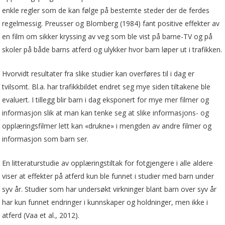
enkle regler som de kan følge på bestemte steder der de ferdes
regelmessig. Preusser og Blomberg (1984) fant positive effekter av
en film om sikker kryssing av veg som ble vist på barne-TV og på
skoler på både barns atferd og ulykker hvor barn løper ut i trafikken.
Hvorvidt resultater fra slike studier kan overføres til i dag er
tvilsomt. Bl.a. har trafikkbildet endret seg mye siden tiltakene ble
evaluert. I tillegg blir barn i dag eksponert for mye mer filmer og
informasjon slik at man kan tenke seg at slike informasjons- og
opplæringsfilmer lett kan «drukne» i mengden av andre filmer og
informasjon som barn ser.
En litteraturstudie av opplæringstiltak for fotgjengere i alle aldere
viser at effekter på atferd kun ble funnet i studier med barn under
syv år. Studier som har undersøkt virkninger blant barn over syv år
har kun funnet endringer i kunnskaper og holdninger, men ikke i
atferd (Vaa et al., 2012).