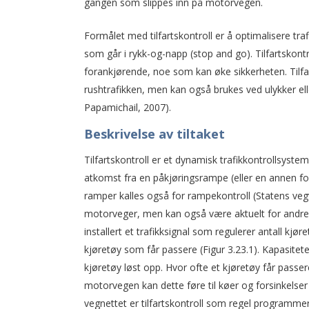
gangen som slippes inn på motorvegen.
Formålet med tilfartskontroll er å optimalisere tr
som går i rykk-og-napp (stop and go). Tilfartskont
forankjørende, noe som kan øke sikkerheten. Tilfa
rushtrafikken, men kan også brukes ved ulykker e
Papamichail, 2007).
Beskrivelse av tiltaket
Tilfartskontroll er et dynamisk trafikkontrollsyst
atkomst fra en påkjøringsrampe (eller en annen form 
ramper kalles også for rampekontroll (Statens vegv
motorveger, men kan også være aktuelt for andre
installert et trafikksignal som regulerer antall kj
kjøretøy som får passere (Figur 3.23.1). Kapasitet
kjøretøy løst opp. Hvor ofte et kjøretøy får passe
motorvegen kan dette føre til køer og forsinkelse
vegnettet er tilfartskontroll som regel programmer