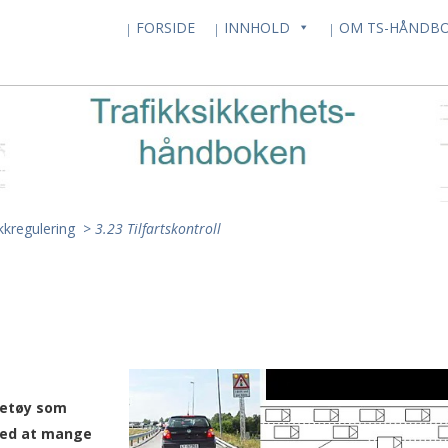
FORSIDE
INNHOLD
OM TS-HÅNDB
ikkregulering
>
3.23 Tilfartskontroll
retøy som
med at mange