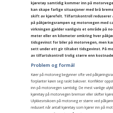
kjøretøy samtidig kommer inn på motorvege
kan skape farlige situasjoner med brå brem
skift av kjørefelt. Tilfartskontroll reduserer 
på påkjøringsrampen og motorvegen med ca
virkningen gjelder vanligvis et område på n
meter eller en kilometer omkring hver påkjør
tidsgevinst for biler på motorvegen, men kan 
sett under ett gir tiltaket tidsgevinst. På 
av tilfartskontroll trolig større enn kostnad
Problem og formål
Køer på motorveg begynner ofte ved påkjøringsramp
forplanter køen seg raskt bakover. Konflikter oppst
inn på motorvegen samtidig. De mest vanlige ulykk
kjøretøy på motorvegen bremser eller skifter kjøref
Ulykkesrisikoen på motorveg er større ved påkjøri
redusert når antall kjøretøy som kjører inn på moto