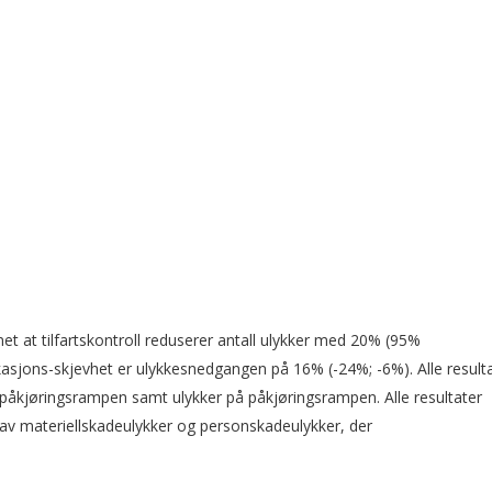
t at tilfartskontroll reduserer antall ulykker med 20% (95%
likasjons-skjevhet er ulykkesnedgangen på 16% (-24%; -6%). Alle result
påkjøringsrampen samt ulykker på påkjøringsrampen. Alle resultater
ng av materiellskadeulykker og personskadeulykker, der