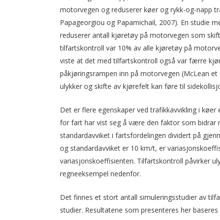
motorvegen og reduserer køer og rykk-og-napp trafi
Papageorgiou og Papamichail, 2007). En studie med
reduserer antall kjøretøy på motorvegen som skifte
tilfartskontroll var 10% av alle kjøretøy på moto
viste at det med tilfartskontroll også var færre k
påkjøringsrampen inn på motorvegen (McLean et al.,
ulykker og skifte av kjørefelt kan føre til sidekolli
Det er flere egenskaper ved trafikkavvikling i køer 
for fart har vist seg å være den faktor som bidrar m
standard­avviket i fartsfordelingen dividert på gjenn
og standardavviket er 10 km/t, er variasjonskoeffis
variasjonskoeffisienten. Tilfartskontroll påvirker u
regneeksempel nedenfor.
Det finnes et stort antall simuleringsstudier av tilf
studier. Resultatene som presenteres her baseres p