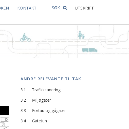
SØK
OKEN
KONTAKT
UTSKRIFT
ANDRE RELEVANTE TILTAK
3.1
Trafikksanering
3.2
Miljøgater
3.3
Fortau og gågater
3.4
Gatetun