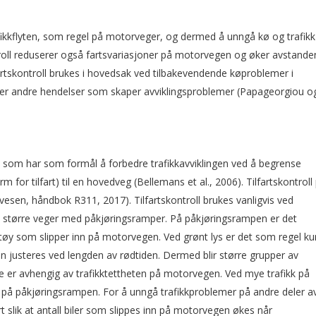
afikkflyten, som regel på motorveger, og dermed å unngå kø og trafikk
roll reduserer også fartsvariasjoner på motorvegen og øker avstanden
rtskontroll brukes i hovedsak ved tilbakevendende køproblemer i
ller andre hendelser som skaper avviklingsproblemer (Papageorgiou o
em som har som formål å forbedre trafikkavviklingen ved å begrense
for tilfart) til en hovedveg (Bellemans et al., 2006). Tilfartskontroll
esen, håndbok R311, 2017). Tilfartskontroll brukes vanligvis ved
 større veger med påkjøringsramper. På påkjøringsrampen er det
øretøy som slipper inn på motorvegen. Ved grønt lys er det som regel ku
en justeres ved lengden av rødtiden. Dermed blir større grupper av
re er avhengig av trafikktettheten på motorvegen. Ved mye trafikk på
r på påkjøringsrampen. For å unngå trafikkproblemer på andre deler a
t slik at antall biler som slippes inn på motorvegen økes når