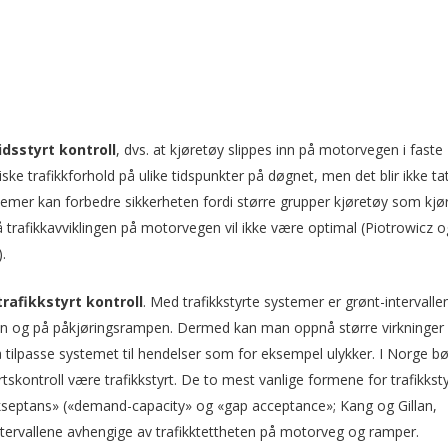
idsstyrt
kontroll
, dvs. at kjøretøy slippes inn på motorvegen i faste
iske trafikkforhold på ulike tidspunkter på døgnet, men det blir ikke ta
systemer kan forbedre sikkerheten fordi større grupper kjøretøy som kjø
 trafikk­avviklingen på motorvegen vil ikke være optimal (Piotrowicz o
.
trafikkstyrt kontroll
. Med trafikkstyrte systemer er grønt-intervalle
gen og på påkjøringsrampen. Dermed kan man oppnå større virkninger
 tilpasse systemet til hendelser som for eksempel ulykker. I Norge bø
skontroll være trafikkstyrt. De to mest vanlige formene for trafikksty
-akseptans» («demand-capacity» og «gap acceptance»; Kang og Gillan,
intervallene avhengige av trafikktettheten på motorveg og ramper.