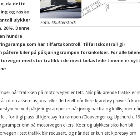
n, da dette
sing og raske
antall ulykker
Foto: Shutterstock
. 20%. Denne
oen hundre
ingsrampe som har tilfartskontroll. Tilfartskontroll gir
påføre biler på påkjørings­rampen forsinkelser. For alle bilen
motorveger med stor trafikk i de mest belastede timene er nyt
ene.
er når trafikken på motorvegen er tett. Når påkjørende trafikk er s
år ofte i akserelasjons- eller flettefelt når flere kjøretøy prøver å k
estypene ved påkjøringsramper er påkjøring bakfra og kollisjoner nå
elt for å gi plass til kjøretøy fra rampen (Cleavenger og Upchurch, 19
ngsramper enn på motorvegen ellers. Køer og ulykkesrisiko kan bli
rvegen i tett trafikk blir redusert, og når det er kun ett kjøretøy om