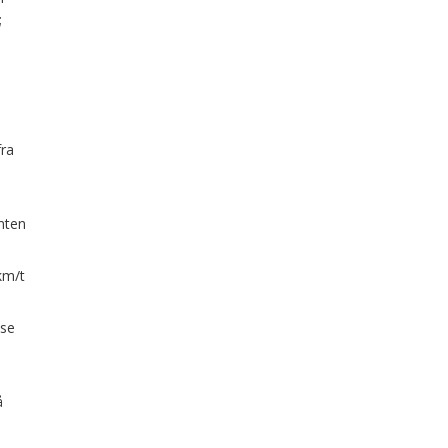
;
fra
enten
 km/t
 se
å