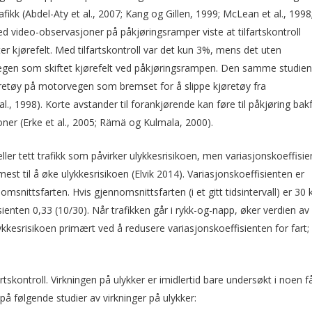
kk (Abdel-Aty et al., 2007; Kang og Gillen, 1999; McLean et al., 1998
 video-observasjoner på påkjøringsramper viste at tilfartskontroll
r kjørefelt. Med tilfartskontroll var det kun 3%, mens det uten
rvegen som skiftet kjørefelt ved påkjøringsrampen. Den samme studien
jøretøy på motorvegen som bremset for å slippe kjøretøy fra
 1998). Korte avstander til forankjørende kan føre til påkjøring bak
sjoner (Erke et al., 2005; Rämä og Kulmala, 2000).
eller tett trafikk som påvirker ulykkesrisikoen, men variasjonskoeffisi
est til å øke ulykkesrisikoen (Elvik 2014). Variasjonskoeffisienten er
omsnittsfarten. Hvis gjennom­snittsfarten (i et gitt tidsintervall) er 30
ienten 0,33 (10/30). Når trafikken går i rykk-og-napp, øker verdien av
lykkesrisikoen primært ved å redusere variasjonskoeffisienten for fart;
artskontroll. Virkningen på ulykker er imidlertid bare undersøkt i noen f
å følgende studier av virkninger på ulykker: