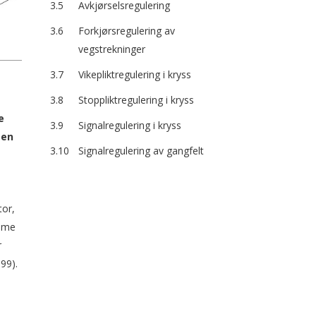
3.5
Avkjørselsregulering
3.6
Forkjørsregulering av
vegstrekninger
3.7
Vikepliktregulering i kryss
3.8
Stoppliktregulering i kryss
e
3.9
Signalregulering i kryss
ten
3.10
Signalregulering av gangfelt
tor,
omme
r
99).