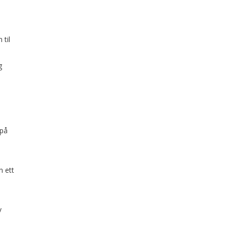
 til
g
 på
n ett
v