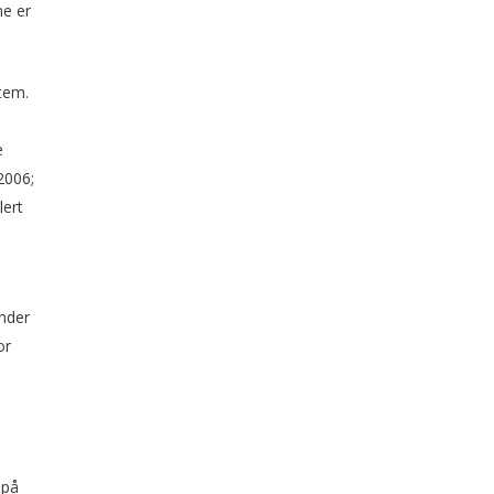
ne er
tem.
e
2006;
lert
inder
or
 på