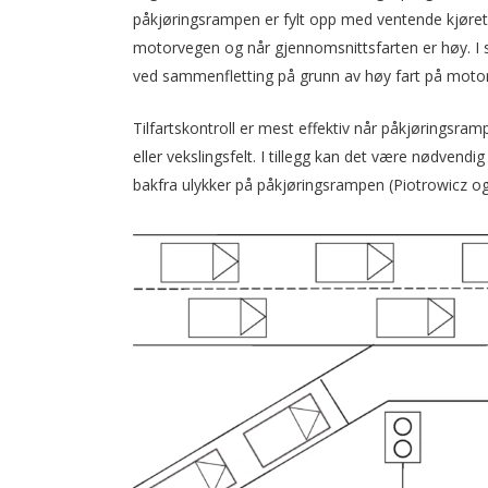
påkjøringsrampen er fylt opp med ventende kjøretøy. 
motorvegen og når gjennomsnittsfarten er høy. I sli
ved sammenfletting på grunn av høy fart på moto
Tilfartskontroll er mest effektiv når påkjøringsramp
eller vekslingsfelt. I tillegg kan det være nødvendi
bakfra ulykker på påkjøringsrampen (Piotrowicz o