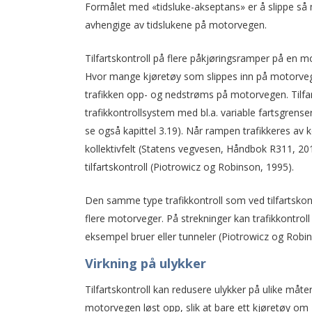
Formålet med «tidsluke-akseptans» er å slippe så
avhengige av tidslukene på motorvegen.
Tilfartskontroll på flere påkjøringsramper på en
Hvor mange kjøretøy som slippes inn på motorvege
trafikken opp- og nedstrøms på motorvegen. Tilf
trafikkontrollsystem med bl.a. variable fartsgrense
se også kapittel 3.19). Når rampen trafikkeres av 
kollektivfelt (Statens vegvesen, Håndbok R311, 2017
tilfartskontroll (Piotrowicz og Robinson, 1995).
Den samme type trafikkontroll som ved tilfartsko
flere motorveger. På strekninger kan trafikkontrol
eksempel bruer eller tunneler (Piotrowicz og Robi
Virkning på ulykker
Tilfartskontroll kan redusere ulykker på ulike måter
motorvegen løst opp, slik at bare ett kjøretøy om