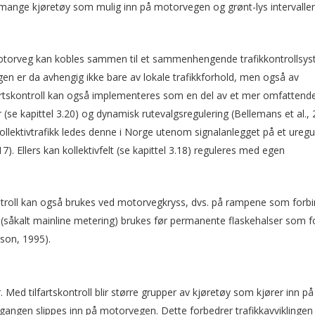
 mange kjøretøy som mulig inn på motorvegen og grønt-lys intervalle
 motorveg kan kobles sammen til et sammenhengende trafikkontrollsys
n er da avhengig ikke bare av lokale trafikkforhold, men også av
artskontroll kan også implementeres som en del av et mer omfattend
r (se kapittel 3.20) og dynamisk rutevalgsregulering (Bellemans et al., 
kollektivtrafikk ledes denne i Norge utenom signalanlegget på et uregu
). Ellers kan kollektivfelt (se kapittel 3.18) reguleres med egen
ntroll kan også brukes ved motorvegkryss, dvs. på rampene som forb
l (såkalt mainline metering) brukes før permanente flaskehalser som f
nson, 1995).
. Med tilfartskontroll blir større grupper av kjøretøy som kjører inn på
 gangen slippes inn på motorvegen. Dette forbedrer trafikkavviklingen