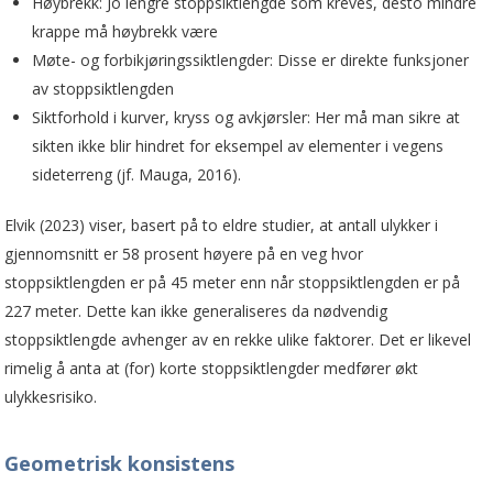
Høybrekk: Jo lengre stoppsiktlengde som kreves, desto mindre
krappe må høybrekk være
Møte- og forbikjøringssiktlengder: Disse er direkte funksjoner
av stoppsiktlengden
Siktforhold i kurver, kryss og avkjørsler: Her må man sikre at
sikten ikke blir hindret for eksempel av elementer i vegens
sideterreng (jf. Mauga, 2016).
Elvik (2023) viser, basert på to eldre studier, at antall ulykker i
gjennomsnitt er 58 prosent høyere på en veg hvor
stoppsiktlengden er på 45 meter enn når stoppsiktlengden er på
227 meter. Dette kan ikke generaliseres da nødvendig
stoppsiktlengde avhenger av en rekke ulike faktorer. Det er likevel
rimelig å anta at (for) korte stoppsiktlengder medfører økt
ulykkesrisiko.
Geometrisk konsistens