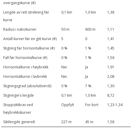
overgangskurve (#)
Lengde av rett strekning før
0,1 km
1,0 km
1,38
kurve
Radius i nabokurver
50 m
600 m
1,11
Antall kurver før en gitt kurve (#)
5
0
1,41
Stigning før horisontalkurve (#)
0 %
1 %
1,45
Fall før horisontalkurve (#)
0 %
1 %
1,56
Horisontalkurve i høybrekk
Nei
Ja
1,91
Horisontalkurve i lavbrekk
Nei
Ja
2,08
Stigningsgrad (absoluttverdi)
0 %
7 %
1,30
Stigningers lengde
0,1 km
1,0 km
8,72
Stoppsiktkrav ved
Oppfylt
For kort
1,23-1,34
høybrekkskurver
Siktlengde generelt
227 m
45 m
1,58