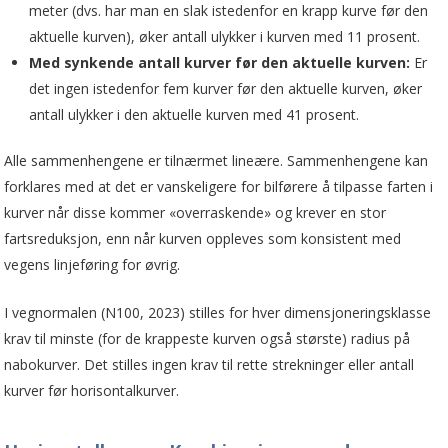
meter (dvs. har man en slak istedenfor en krapp kurve før den
aktuelle kurven), øker antall ulykker i kurven med 11 prosent.
Med synkende antall kurver før den aktuelle kurven:
Er
det ingen istedenfor fem kurver før den aktuelle kurven, øker
antall ulykker i den aktuelle kurven med 41 prosent.
Alle sammenhengene er tilnærmet lineære. Sammenhengene kan
forklares med at det er vanskeligere for bilførere å tilpasse farten i
kurver når disse kommer «overraskende» og krever en stor
fartsreduksjon, enn når kurven oppleves som konsistent med
vegens linjeføring for øvrig.
I vegnormalen (N100, 2023) stilles for hver dimensjoneringsklasse
krav til minste (for de krappeste kurven også største) radius på
nabokurver. Det stilles ingen krav til rette strekninger eller antall
kurver før horisontalkurver.