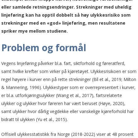
eller samlede retningsendringer. Strekninger med uheldig
linjeføring kan ha opptil dobbelt så høy ulykkesrisiko som
strekninger med en «god» linjeføring, men resultatene
spriker mye mellom studiene.
Problem og formål
Vegens linjeføring påvirker bl.a. fart, siktforhold og føreratferd,
samt hvilke krefter som virker på kjøretøyet. Ulykkesrisikoen er som
regel høyere i kurver enn på rette strekninger (Bíl et al., 2019; Milton
& Mannering, 1996). Ulykkestyper som er overrepresentert i kurver,
er bl.a. utforkjøringsulykker (Wang et al., 2017), fartsrelaterte
ulykker og ulykker hvor føreren har vært beruset (Høye, 2020),
samt ulykker hvor dårlig vegdekke eller vanskelige kjøreforhold har
bidratt til ulykken (Yu et al., 2015).
Offisiell ulykkesstatistikk fra Norge (2018-2022) viser at 48 prosent