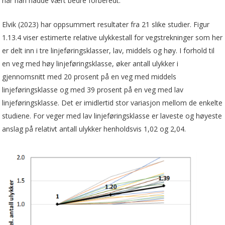
når han hadde vært bedre forberedt.
Elvik (2023) har oppsummert resultater fra 21 slike studier. Figur
1.13.4 viser estimerte relative ulykkestall for vegstrekninger som her
er delt inn i tre linjeføringsklasser, lav, middels og høy. I forhold til
en veg med høy linjeføringsklasse, øker antall ulykker i
gjennomsnitt med 20 prosent på en veg med middels
linjeføringsklasse og med 39 prosent på en veg med lav
linjeføringsklasse. Det er imidlertid stor variasjon mellom de enkelte
studiene. For veger med lav linjeføringsklasse er laveste og høyeste
anslag på relativt antall ulykker henholdsvis 1,02 og 2,04.