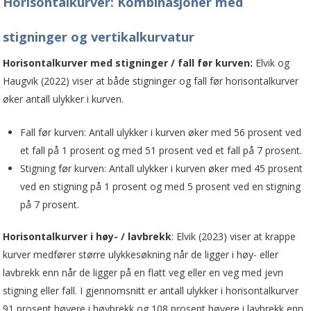
Horisontalkurver: Kombinasjoner med
stigninger og vertikalkurvatur
Horisontalkurver med stigninger / fall før kurven:
Elvik og
Haugvik (2022) viser at både stigninger og fall før horisontalkurver
øker antall ulykker i kurven.
Fall før kurven: Antall ulykker i kurven øker med 56 prosent ved
et fall på 1 prosent og med 51 prosent ved et fall på 7 prosent.
Stigning før kurven: Antall ulykker i kurven øker med 45 prosent
ved en stigning på 1 prosent og med 5 prosent ved en stigning
på 7 prosent.
Horisontalkurver i høy- / lavbrekk
: Elvik (2023) viser at krappe
kurver medfører større ulykkesøkning når de ligger i høy- eller
lavbrekk enn når de ligger på en flatt veg eller en veg med jevn
stigning eller fall. I gjennomsnitt er antall ulykker i horisontalkurver
91 prosent høyere i høybrekk og 108 prosent høyere i lavbrekk enn