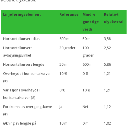
Linjeføringselement
Referanse
Mindre
Relativt
gunstige
ulykkestall
verdi
Horisontalkurveradius
600 m
50 m
3,58
Horisontalkurvers
30 grader
100
2,52
avbøyningsvinkel
grader
Horisontalkurvers lengde
50 m
600 m
5,86
Overhøyde i horisontalkurver
10 %
0 %
1,21
(#)
Variasjon i overhøyde i
0 %
10 %
1,21
horisontalkurver (#)
Forekomst av overgangskurve
Ja
Nei
1,12
(#)
Økning av lengde på
10 m
0 m
1,02