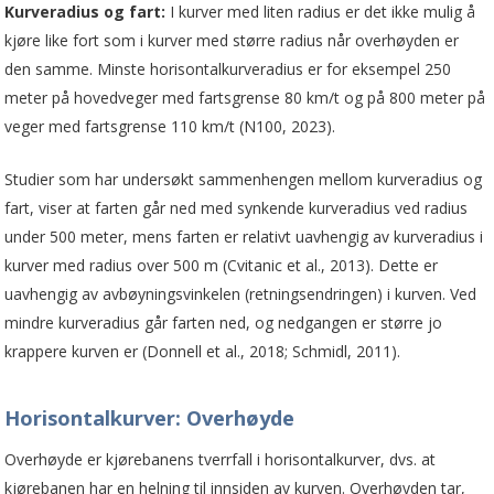
Kurveradius og fart:
I kurver med liten radius er det ikke mulig å
kjøre like fort som i kurver med større radius når overhøyden er
den samme. Minste horisontalkurveradius er for eksempel 250
meter på hovedveger med fartsgrense 80 km/t og på 800 meter på
veger med fartsgrense 110 km/t (N100, 2023).
Studier som har undersøkt sammenhengen mellom kurveradius og
fart, viser at farten går ned med synkende kurveradius ved radius
under 500 meter, mens farten er relativt uavhengig av kurveradius i
kurver med radius over 500 m (Cvitanic et al., 2013). Dette er
uavhengig av avbøyningsvinkelen (retningsendringen) i kurven. Ved
mindre kurveradius går farten ned, og nedgangen er større jo
krappere kurven er (Donnell et al., 2018; Schmidl, 2011).
Horisontalkurver: Overhøyde
Overhøyde er kjørebanens tverrfall i horisontalkurver, dvs. at
kjørebanen har en helning til innsiden av kurven. Overhøyden tar,