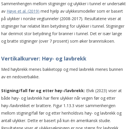
Sammenhengen mellom stigninger og ulykker i tunnel er undersøkt
av
Høye et al. (2019)
med hjelp av ulykkesmodeller som er basert
på ulykker i norske vegtunneler (2008-2017). Resultatene viser at
stigninger har relativt liten betydning for ulykker i tunnel. Stigninger
har derimot stor betydning for branner i tunnel. Det er især lange
og bratte stigninger (over 7 prosent) som øker brannrisikoen.
Vertikalkurver: Høy- og lavbrekk
Med høybrekk menes bakketopp og med lavbrekk menes bunnen
av en nedoverbakke.
Stigning/fall før og etter høy-/lavbrekk:
Elvik (2023) viser at
både høy- og lavbrekk har flere ulykker når vegen før og etter
høy-/lavbrekket er brattere. Figur 1.13.3 viser sammenhengen
mellom stigning/fall før og etter henholdsvis høy- og lavbrekk og
antall ulykker. Dette er basert på kun én amerikansk studie.
Resultatene viser at ulykkesøkningen er noe større for lavbrekk