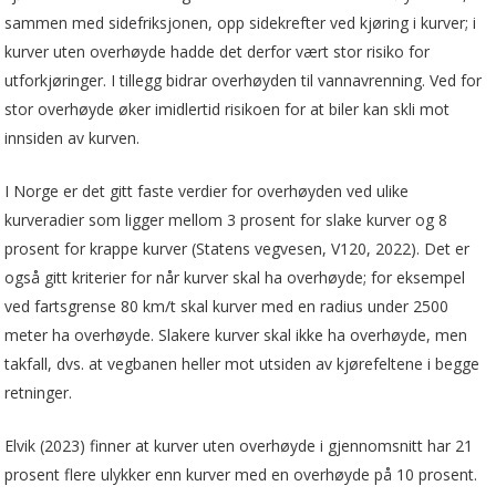
sammen med sidefriksjonen, opp sidekrefter ved kjøring i kurver; i
kurver uten overhøyde hadde det derfor vært stor risiko for
utforkjøringer. I tillegg bidrar overhøyden til vannavrenning. Ved for
stor overhøyde øker imidlertid risikoen for at biler kan skli mot
innsiden av kurven.
I Norge er det gitt faste verdier for overhøyden ved ulike
kurveradier som ligger mellom 3 prosent for slake kurver og 8
prosent for krappe kurver (Statens vegvesen, V120, 2022). Det er
også gitt kriterier for når kurver skal ha overhøyde; for eksempel
ved fartsgrense 80 km/t skal kurver med en radius under 2500
meter ha overhøyde. Slakere kurver skal ikke ha overhøyde, men
takfall, dvs. at vegbanen heller mot utsiden av kjørefeltene i begge
retninger.
Elvik (2023) finner at kurver uten overhøyde i gjennomsnitt har 21
prosent flere ulykker enn kurver med en overhøyde på 10 prosent.