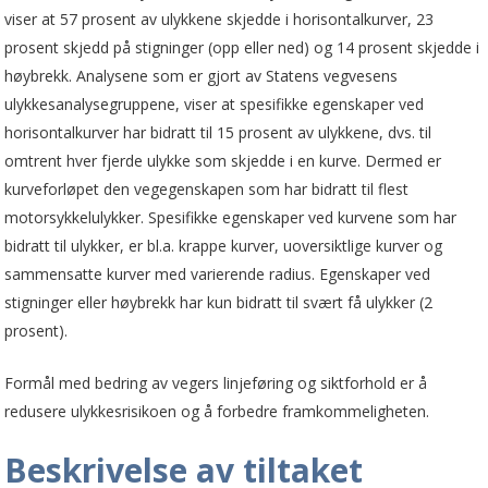
viser at 57 prosent av ulykkene skjedde i horisontalkurver, 23
prosent skjedd på stigninger (opp eller ned) og 14 prosent skjedde i
høybrekk. Analysene som er gjort av Statens vegvesens
ulykkesanalysegruppene, viser at spesifikke egenskaper ved
horisontalkurver har bidratt til 15 prosent av ulykkene, dvs. til
omtrent hver fjerde ulykke som skjedde i en kurve. Dermed er
kurveforløpet den vegegenskapen som har bidratt til flest
motorsykkelulykker. Spesifikke egenskaper ved kurvene som har
bidratt til ulykker, er bl.a. krappe kurver, uoversiktlige kurver og
sammensatte kurver med varierende radius. Egenskaper ved
stigninger eller høybrekk har kun bidratt til svært få ulykker (2
prosent).
Formål med bedring av vegers linjeføring og siktforhold er å
redusere ulykkesrisikoen og å forbedre framkommeligheten.
Beskrivelse av tiltaket