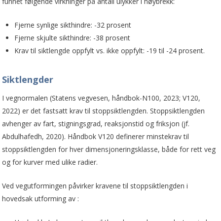
funnet følgende virkninger på antall ulykker i høybrekk:
Fjerne synlige sikthindre: -32 prosent
Fjerne skjulte sikthindre: -38 prosent
Krav til siktlengde oppfylt vs. ikke oppfylt: -19 til -24 prosent.
Siktlengder
I vegnormalen (Statens vegvesen, håndbok-N100, 2023; V120,
2022) er det fastsatt krav til stoppsiktlengden. Stoppsiktlengden
avhenger av fart, stigningsgrad, reaksjonstid og friksjon (jf.
Abdulhafedh, 2020). Håndbok V120 definerer minstekrav til
stoppsiktlengden for hver dimensjoneringsklasse, både for rett veg
og for kurver med ulike radier.
Ved vegutformingen påvirker kravene til stoppsiktlengden i
hovedsak utforming av :