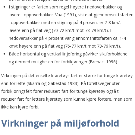
I stigninger er farten som regel høyere i nedoverbakker og
lavere i oppoverbakker. Vaa (1991), viste at gjennomsnittsfarten
i oppover­bakker med en stigning på 4 prosent er 7-8 km/t
lavere enn på flat veg (70-72 km/t mot 78-79 km/t). I
nedoverbakker på 4 prosent var gjen­nomsnittsfarten ca. 1-4
km/t høyere enn på flat veg (76-77 km/t mot 73-76 km/t).
Både horisontal og vertikal linjeføring påvirker siktforholdene
og dermed muligheten for forbikjøringer (Brenac, 1996)
Virkningen på det enkelte kjøretøys fart er større for tunge kjøretøy
enn for lette (Skarra og Gabestad 1983). På tofeltsveger uten
forbikjøringsfelt fører redusert fart for tunge kjøretøy også til
reduser fart for lettere kjøretøy som kunne kjøre fortere, men som
ikke kan kjøre forbi.
Virkninger på miljøforhold