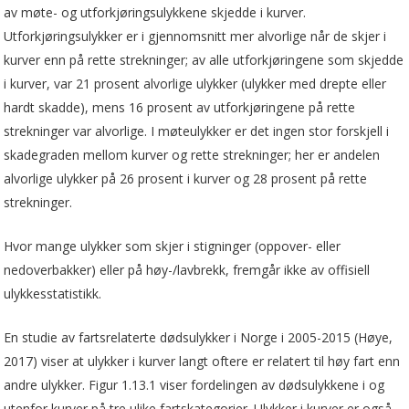
av møte- og utforkjøringsulykkene skjedde i kurver.
Utforkjøringsulykker er i gjennomsnitt mer alvorlige når de skjer i
kurver enn på rette strekninger; av alle utforkjøringene som skjedde
i kurver, var 21 prosent alvorlige ulykker (ulykker med drepte eller
hardt skadde), mens 16 prosent av utforkjøringene på rette
strekninger var alvorlige. I møteulykker er det ingen stor forskjell i
skadegraden mellom kurver og rette strekninger; her er andelen
alvorlige ulykker på 26 prosent i kurver og 28 prosent på rette
strekninger.
Hvor mange ulykker som skjer i stigninger (oppover- eller
nedoverbakker) eller på høy-/lavbrekk, fremgår ikke av offisiell
ulykkesstatistikk.
En studie av fartsrelaterte dødsulykker i Norge i 2005-2015 (Høye,
2017) viser at ulykker i kurver langt oftere er relatert til høy fart enn
andre ulykker. Figur 1.13.1 viser fordelingen av dødsulykkene i og
utenfor kurver på tre ulike fartskategorier. Ulykker i kurver er også