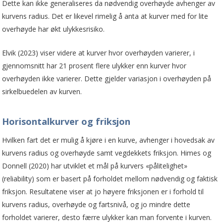
Dette kan ikke generaliseres da nødvendig overhøyde avhenger av
kurvens radius. Det er likevel rimelig å anta at kurver med for lite
overhøyde har økt ulykkesrisiko.
Elvik (2023) viser videre at kurver hvor overhøyden varierer, i
gjennomsnitt har 21 prosent flere ulykker enn kurver hvor
overhøyden ikke varierer. Dette gjelder variasjon i overhøyden på
sirkelbuedelen av kurven.
Horisontalkurver og friksjon
Hvilken fart det er mulig å kjøre i en kurve, avhenger i hovedsak av
kurvens radius og overhøyde samt vegdekkets friksjon. Himes og
Donnell (2020) har utviklet et mål på kurvers «pålitelighet»
(reliability) som er basert på forholdet mellom nødvendig og faktisk
friksjon. Resultatene viser at jo høyere friksjonen er i forhold til
kurvens radius, overhøyde og fartsnivå, og jo mindre dette
forholdet varierer, desto færre ulykker kan man forvente i kurven.