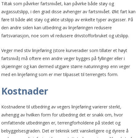
Tiltak som påvirker fartsnivået, kan påvirke både støy og
avgassutslipp, i den grad disse avhenger av fartsnivået. Økt fart kan
føre til både økt støy og økte utslipp av enkelte typer avgasser. På
den andre siden kan utbedring av linjeføringen redusere
fartsvariasjon, noe som vil redusere drivstofforbruket og utslipp.
Veger med stiv linjeføring (store kurveradier som tillater et høyt
fartsnivå) må oftere enn andre veger bygges på fyllinger eller i
skjæringer og kan dermed utgjøre større naturinngrep enn veger
med en linjeføring som er mer tilpasset til terrengets form.
Kostnader
Kostnadene til utbedring av vegers linjeføring varierer sterkt,
avhengig av hvilken form for utbedring det er snakk om, hvor
omfattende utbedringen er, terreng­forholdene på stedet og
bebyggelsesgraden. Det er teknisk sett vanskeligere og dyrere å