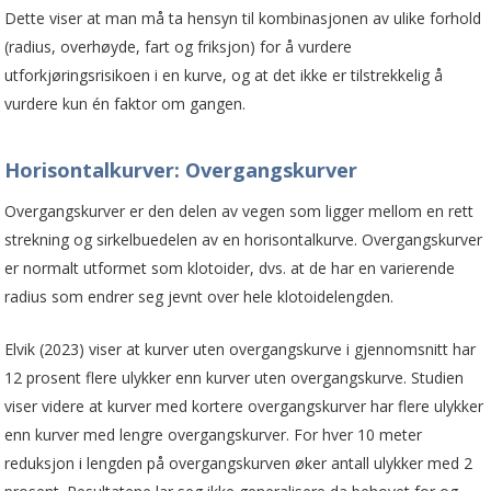
Dette viser at man må ta hensyn til kombinasjonen av ulike forhold
(radius, overhøyde, fart og friksjon) for å vurdere
utforkjøringsrisikoen i en kurve, og at det ikke er tilstrekkelig å
vurdere kun én faktor om gangen.
Horisontalkurver: Overgangskurver
Overgangskurver er den delen av vegen som ligger mellom en rett
strekning og sirkelbuedelen av en horisontalkurve. Overgangskurver
er normalt utformet som klotoider, dvs. at de har en varierende
radius som endrer seg jevnt over hele klotoidelengden.
Elvik (2023) viser at kurver uten overgangskurve i gjennomsnitt har
12 prosent flere ulykker enn kurver uten overgangskurve. Studien
viser videre at kurver med kortere overgangskurver har flere ulykker
enn kurver med lengre overgangskurver. For hver 10 meter
reduksjon i lengden på overgangskurven øker antall ulykker med 2