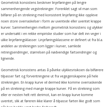
Geometrisk konsistens beskriver linjeføringen på lengre
sammenhengende vegstrekninger. Forenklet sagt vil man som
bilfører på en strekning med konsistent linjeføring ikke oppleve
noen store overraskelser i form av uventede eller uventet krappe
kurver. Sammenhengen mellom geometrisk konsistens og ulykker
er undersøkt i en rekke empiriske studier som har delt inn veger i
ulike linjeføringsklasser. Linjeføringsklassene er definert ut fra bl.a.
andelen av strekningen som ligger i kurver, samlede
retningsendringer, størrelsen på nødvendige fartsendringer og
lignende.
Geometrisk konsistens antas å påvirke ulykkesrisikoen da bilførere
tilpasser fart og forventningene ut fra vegegenskapene på hele
strekningen. En krapp kurve vil dermed ikke komme overraskende
på en strekning med mange krappe kurver. På en strekning som
eller er nesten helt rett derimot, kan en krapp kurve komme
uventet, slik at føreren ikke klarer å tilpasse farten like godt som