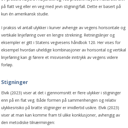
på flatt veg eller en veg med jevn stigning/fall. Dette er basert på
kun én amerikansk studie.
I praksis vil antall ulykker i kurver avhenge av vegens horisontale og
vertikale linjeføring over en lengre strekning. Retningslinjer og
eksempler er gitt i Statens vegvesens håndbok 120. Her vises for
eksempel hvordan uheldige kombinasjoner av horisontal og vertikal
linjeføring kan gi førere et misvisende inntrykk av vegens videre
forløp.
Stigninger
Elvik (2023) viser at det i gjennomsnitt er flere ulykker i stigninger
enn på en flat veg. Både formen på sammenhengen og relativ
ulykkesrisiko på bratte stigninger er imidlertid usikre. Elvik (2023)
viser at man kan komme fram til ulike konklusjoner, avhengig av
den metodiske tilnærmingen: