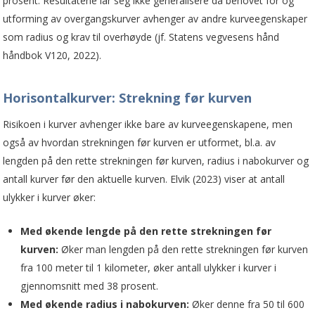
prosent. Resultatene lar seg ikke generalisere da behovet for og
utforming av overgangskurver avhenger av andre kurveegenskaper
som radius og krav til overhøyde (jf. Statens vegvesens hånd
håndbok V120, 2022).
Horisontalkurver: Strekning før kurven
Risikoen i kurver avhenger ikke bare av kurveegenskapene, men
også av hvordan strekningen før kurven er utformet, bl.a. av
lengden på den rette strekningen før kurven, radius i nabokurver og
antall kurver før den aktuelle kurven. Elvik (2023) viser at antall
ulykker i kurver øker:
Med økende lengde på den rette strekningen før
kurven:
Øker man lengden på den rette strekningen før kurven
fra 100 meter til 1 kilometer, øker antall ulykker i kurver i
gjennomsnitt med 38 prosent.
Med økende radius i nabokurven:
Øker denne fra 50 til 600