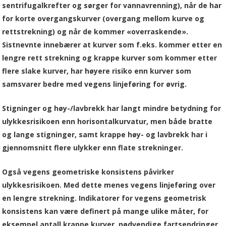
sentrifugalkrefter og sørger for vannavrenning), når de har
for korte overgangskurver (overgang mellom kurve og
rettstrekning) og når de kommer «overraskende».
Sistnevnte innebærer at kurver som f.eks. kommer etter en
lengre rett strekning og krappe kurver som kommer etter
flere slake kurver, har høyere risiko enn kurver som
samsvarer bedre med vegens linjeføring for øvrig.
Stigninger og høy-/lavbrekk har langt mindre betydning for
ulykkesrisikoen enn horisontalkurvatur, men både bratte
og lange stigninger, samt krappe høy- og lavbrekk har i
gjennomsnitt flere ulykker enn flate strekninger.
Også vegens geometriske konsistens påvirker
ulykkesrisikoen. Med dette menes vegens linjeføring over
en lengre strekning. Indikatorer for vegens geometrisk
konsistens kan være definert på mange ulike måter, for
eksempel antall krappe kurver, nødvendige fartsendringer